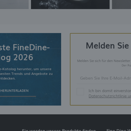
Melden Sie 
ste FineDine-
log 2026
Melden Sie sich für den Newsletter
Der Ra
e-Katalog herunter, um unsere
euesten Trends und Angebote zu
ntdecken.
Ich bin damit einverst
 HERUNTERLADEN
Datenschutzrichtlinie 
Sie werden unsere Produkte finden
Fine Dine 