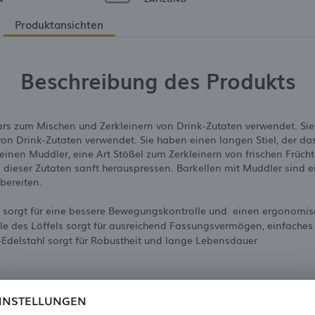
Produktansichten
Beschreibung des Produkts
ars zum Mischen und Zerkleinern von Drink-Zutaten verwendet. Sie
 von Drink-Zutaten verwendet. Sie haben einen langen Stiel, der da
nen Muddler, eine Art Stößel zum Zerkleinern von frischen Früch
ieser Zutaten sanft herauspressen. Barkellen mit Muddler sind ei
bereiten.
 sorgt für eine bessere Bewegungskontrolle und einen ergonomisc
le des Löffels sorgt für ausreichend Fassungsvermögen, einfaches
-Edelstahl sorgt für Robustheit und lange Lebensdauer
INSTELLUNGEN