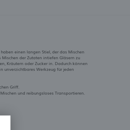
 haben einen langen Stiel, der das Mischen
s Mischen der Zutaten intiefen Gläsern zu
ten, Kräutern oder Zucker in. Dadurch können
n unverzichtbares Werkzeug für jeden
hen Griff.
 Mischen und reibungsloses Transportieren.