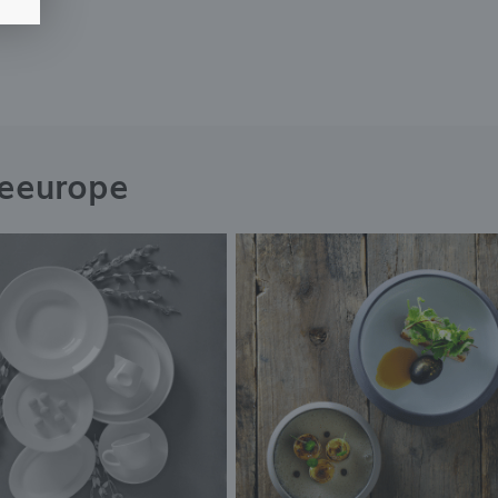
neeurope