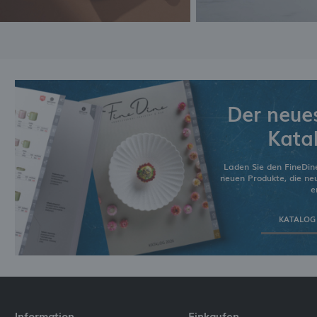
Der neue
Kata
Laden Sie den FineDin
neuen Produkte, die n
e
KATALOG
Information
Einkaufen