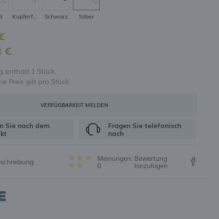
d
Kupferfarben
Schwarz
Silber
UNG
 €
8 €
 enthält 1 Stück.
 Preis gilt pro Stück.
VERFÜGBARKEIT MELDEN
n Sie nach dem
Fragen Sie telefonisch
kt
nach
Meinungen:
Bewertung
eschreibung
0
hinzufügen