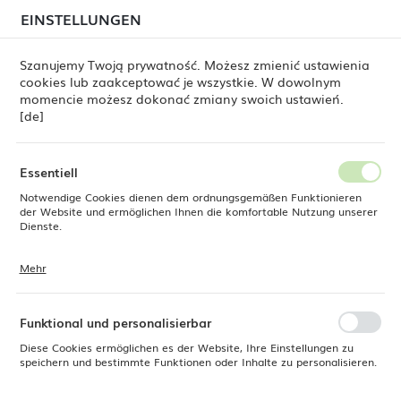
beim Versand von Bestellungen
kommen. Die
EINSTELLUNGEN
REGIONALE EINSTELLUNGEN
Bestellungen werden schrittweise in der Reihenfolge
ihres Eingangs bearbeitet. Wir entschuldigen uns für
Szanujemy Twoją prywatność. Możesz zmienić ustawienia
die Unannehmlichkeiten und danken Ihnen für Ihre
cookies lub zaakceptować je wszystkie. W dowolnym
Geduld.
Standort
0
momencie możesz dokonać zmiany swoich ustawień.
Polen
[de]
Sprache
Produkte
Dessertlöffel Amarone Bronze, OVE, 184 mm
Deutsch
Essentiell
Dessertlöffel Amarone Bronze,
Notwendige Cookies dienen dem ordnungsgemäßen Funktionieren
Währung
der Website und ermöglichen Ihnen die komfortable Nutzung unserer
Euro (EUR)
Dienste.
OVE, 184 mm
Mehr
Cookies reagieren auf Ihre Aktionen, wie z. B. das Anpassen Ihrer
SPEICHERN
Datenschutzeinstellungen, das Anmelden oder das Ausfüllen von
Formularen. Cookies stellen sicher, dass die von Ihnen genutzte
Website reibungslos funktioniert.
Funktional und personalisierbar
Diese Cookies ermöglichen es der Website, Ihre Einstellungen zu
speichern und bestimmte Funktionen oder Inhalte zu personalisieren.