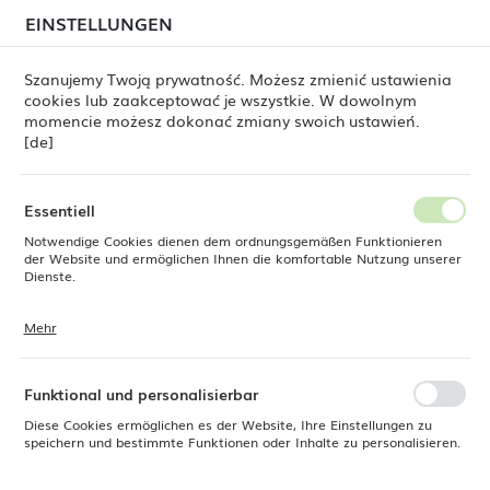
beim Versand von Bestellungen
kommen. Die
EINSTELLUNGEN
REGIONALE EINSTELLUNGEN
Bestellungen werden schrittweise in der Reihenfolge
ihres Eingangs bearbeitet. Wir entschuldigen uns für
Szanujemy Twoją prywatność. Możesz zmienić ustawienia
die Unannehmlichkeiten und danken Ihnen für Ihre
cookies lub zaakceptować je wszystkie. W dowolnym
Geduld.
Standort
0
momencie możesz dokonać zmiany swoich ustawień.
Polen
[de]
Sprache
rodukte
Jigger – Barkell, 25/50 ml, Bar up, ø43x(H)85 mm
Deutsch
Essentiell
Jigger – Barkell, 25/50 ml, Bar
Notwendige Cookies dienen dem ordnungsgemäßen Funktionieren
Währung
der Website und ermöglichen Ihnen die komfortable Nutzung unserer
Euro (EUR)
Dienste.
up, ø43x(H)85 mm
Mehr
Cookies reagieren auf Ihre Aktionen, wie z. B. das Anpassen Ihrer
SPEICHERN
Datenschutzeinstellungen, das Anmelden oder das Ausfüllen von
Formularen. Cookies stellen sicher, dass die von Ihnen genutzte
Website reibungslos funktioniert.
Funktional und personalisierbar
Diese Cookies ermöglichen es der Website, Ihre Einstellungen zu
speichern und bestimmte Funktionen oder Inhalte zu personalisieren.