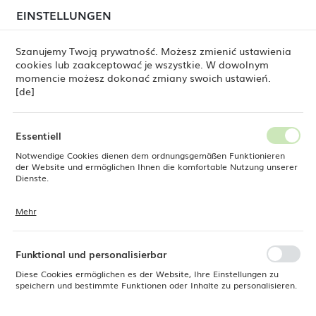
beim Versand von Bestellungen
kommen. Die
EINSTELLUNGEN
REGIONALE EINSTELLUNGEN
Bestellungen werden schrittweise in der Reihenfolge
ihres Eingangs bearbeitet. Wir entschuldigen uns für
Szanujemy Twoją prywatność. Możesz zmienić ustawienia
die Unannehmlichkeiten und danken Ihnen für Ihre
cookies lub zaakceptować je wszystkie. W dowolnym
Geduld.
Standort
0
momencie możesz dokonać zmiany swoich ustawień.
Polen
[de]
Sprache
Fine Dine
Produkte
Runde Schüssel Lazur, 240 mm
Deutsch
Essentiell
Runde Schüssel Lazur, 240 mm
Notwendige Cookies dienen dem ordnungsgemäßen Funktionieren
Währung
der Website und ermöglichen Ihnen die komfortable Nutzung unserer
Euro (EUR)
Dienste.
Mehr
Cookies reagieren auf Ihre Aktionen, wie z. B. das Anpassen Ihrer
SPEICHERN
Datenschutzeinstellungen, das Anmelden oder das Ausfüllen von
Formularen. Cookies stellen sicher, dass die von Ihnen genutzte
Website reibungslos funktioniert.
Funktional und personalisierbar
Diese Cookies ermöglichen es der Website, Ihre Einstellungen zu
speichern und bestimmte Funktionen oder Inhalte zu personalisieren.