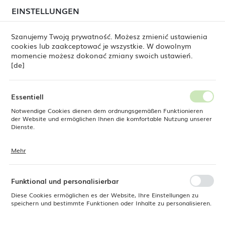
beim Versand von Bestellungen
kommen. Die
EINSTELLUNGEN
REGIONALE EINSTELLUNGEN
Bestellungen werden schrittweise in der Reihenfolge
ihres Eingangs bearbeitet. Wir entschuldigen uns für
Szanujemy Twoją prywatność. Możesz zmienić ustawienia
die Unannehmlichkeiten und danken Ihnen für Ihre
cookies lub zaakceptować je wszystkie. W dowolnym
Geduld.
Standort
0
momencie możesz dokonać zmiany swoich ustawień.
Polen
[de]
Sprache
Fine Dine
Produkte
Ovale Schüssel Beryl, 240 mm
Deutsch
Essentiell
Ovale Schüssel Beryl, 240 mm
Notwendige Cookies dienen dem ordnungsgemäßen Funktionieren
Währung
der Website und ermöglichen Ihnen die komfortable Nutzung unserer
Euro (EUR)
Dienste.
Mehr
Cookies reagieren auf Ihre Aktionen, wie z. B. das Anpassen Ihrer
SPEICHERN
Datenschutzeinstellungen, das Anmelden oder das Ausfüllen von
Formularen. Cookies stellen sicher, dass die von Ihnen genutzte
Website reibungslos funktioniert.
Funktional und personalisierbar
Diese Cookies ermöglichen es der Website, Ihre Einstellungen zu
speichern und bestimmte Funktionen oder Inhalte zu personalisieren.