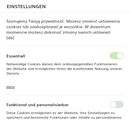
beim Versand von Bestellungen
kommen. Die
EINSTELLUNGEN
REGIONALE EINSTELLUNGEN
Bestellungen werden schrittweise in der Reihenfolge
ihres Eingangs bearbeitet. Wir entschuldigen uns für
Szanujemy Twoją prywatność. Możesz zmienić ustawienia
die Unannehmlichkeiten und danken Ihnen für Ihre
cookies lub zaakceptować je wszystkie. W dowolnym
Geduld.
Standort
0
momencie możesz dokonać zmiany swoich ustawień.
Polen
[de]
Sprache
ine Dine
Produkte
Schüssel Bianco 750 ml, 190 mm
Deutsch
Essentiell
Schüssel Bianco 750 ml, 190
Notwendige Cookies dienen dem ordnungsgemäßen Funktionieren
Währung
der Website und ermöglichen Ihnen die komfortable Nutzung unserer
Euro (EUR)
Dienste.
mm
Mehr
Cookies reagieren auf Ihre Aktionen, wie z. B. das Anpassen Ihrer
SPEICHERN
Datenschutzeinstellungen, das Anmelden oder das Ausfüllen von
Formularen. Cookies stellen sicher, dass die von Ihnen genutzte
Website reibungslos funktioniert.
Funktional und personalisierbar
Diese Cookies ermöglichen es der Website, Ihre Einstellungen zu
speichern und bestimmte Funktionen oder Inhalte zu personalisieren.