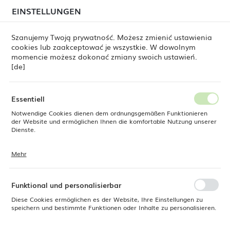
beim Versand von Bestellungen
kommen. Die
EINSTELLUNGEN
REGIONALE EINSTELLUNGEN
Bestellungen werden schrittweise in der Reihenfolge
ihres Eingangs bearbeitet. Wir entschuldigen uns für
Szanujemy Twoją prywatność. Możesz zmienić ustawienia
die Unannehmlichkeiten und danken Ihnen für Ihre
cookies lub zaakceptować je wszystkie. W dowolnym
Geduld.
Standort
0
momencie możesz dokonać zmiany swoich ustawień.
Polen
[de]
Sprache
Fine Dine
Produkte
Schüssel Galaxy, 200 mm
Deutsch
Essentiell
Schüssel Galaxy, 200 mm
Notwendige Cookies dienen dem ordnungsgemäßen Funktionieren
Währung
der Website und ermöglichen Ihnen die komfortable Nutzung unserer
Euro (EUR)
Dienste.
Mehr
Cookies reagieren auf Ihre Aktionen, wie z. B. das Anpassen Ihrer
SPEICHERN
Datenschutzeinstellungen, das Anmelden oder das Ausfüllen von
Formularen. Cookies stellen sicher, dass die von Ihnen genutzte
Website reibungslos funktioniert.
Funktional und personalisierbar
Diese Cookies ermöglichen es der Website, Ihre Einstellungen zu
speichern und bestimmte Funktionen oder Inhalte zu personalisieren.