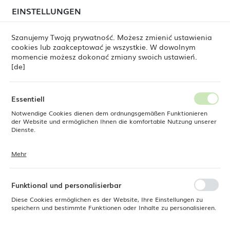
beim Versand von Bestellungen
kommen. Die
EINSTELLUNGEN
REGIONALE EINSTELLUNGEN
Bestellungen werden schrittweise in der Reihenfolge
ihres Eingangs bearbeitet. Wir entschuldigen uns für
Szanujemy Twoją prywatność. Możesz zmienić ustawienia
die Unannehmlichkeiten und danken Ihnen für Ihre
cookies lub zaakceptować je wszystkie. W dowolnym
Geduld.
Standort
0
momencie możesz dokonać zmiany swoich ustawień.
Polen
[de]
Sprache
Fine Dine
Produkte
Schale Nordic, 130 mm
Deutsch
Essentiell
Schale Nordic, 130 mm
Notwendige Cookies dienen dem ordnungsgemäßen Funktionieren
Währung
der Website und ermöglichen Ihnen die komfortable Nutzung unserer
Euro (EUR)
Dienste.
Mehr
Cookies reagieren auf Ihre Aktionen, wie z. B. das Anpassen Ihrer
SPEICHERN
Datenschutzeinstellungen, das Anmelden oder das Ausfüllen von
Formularen. Cookies stellen sicher, dass die von Ihnen genutzte
Website reibungslos funktioniert.
Funktional und personalisierbar
Diese Cookies ermöglichen es der Website, Ihre Einstellungen zu
speichern und bestimmte Funktionen oder Inhalte zu personalisieren.