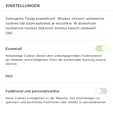
beim Versand von Bestellungen
kommen. Die
EINSTELLUNGEN
REGIONALE EINSTELLUNGEN
Bestellungen werden schrittweise in der Reihenfolge
ihres Eingangs bearbeitet. Wir entschuldigen uns für
Szanujemy Twoją prywatność. Możesz zmienić ustawienia
die Unannehmlichkeiten und danken Ihnen für Ihre
cookies lub zaakceptować je wszystkie. W dowolnym
Geduld.
Standort
0
momencie możesz dokonać zmiany swoich ustawień.
Polen
[de]
Sprache
Quadratische Melaminschale, Schwarz, 190 x 190 x (H) 90 mm
Deutsch
Essentiell
Metro Quadratische
Notwendige Cookies dienen dem ordnungsgemäßen Funktionieren
Währung
der Website und ermöglichen Ihnen die komfortable Nutzung unserer
Euro (EUR)
Dienste.
Melaminschale, Schwarz, 190
x 190 x (H) 90 mm
Mehr
Cookies reagieren auf Ihre Aktionen, wie z. B. das Anpassen Ihrer
SPEICHERN
Datenschutzeinstellungen, das Anmelden oder das Ausfüllen von
Formularen. Cookies stellen sicher, dass die von Ihnen genutzte
Website reibungslos funktioniert.
Funktional und personalisierbar
Diese Cookies ermöglichen es der Website, Ihre Einstellungen zu
speichern und bestimmte Funktionen oder Inhalte zu personalisieren.