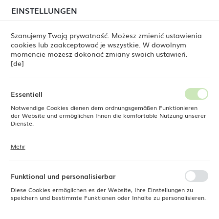
beim Versand von Bestellungen
kommen. Die
EINSTELLUNGEN
REGIONALE EINSTELLUNGEN
Bestellungen werden schrittweise in der Reihenfolge
ihres Eingangs bearbeitet. Wir entschuldigen uns für
Szanujemy Twoją prywatność. Możesz zmienić ustawienia
die Unannehmlichkeiten und danken Ihnen für Ihre
cookies lub zaakceptować je wszystkie. W dowolnym
Geduld.
Standort
0
momencie możesz dokonać zmiany swoich ustawień.
Polen
[de]
Sprache
Fine Dine
Produkte
Schüssel Line 820 ml
Deutsch
Essentiell
Schüssel Line 820 ml
Notwendige Cookies dienen dem ordnungsgemäßen Funktionieren
Währung
der Website und ermöglichen Ihnen die komfortable Nutzung unserer
Euro (EUR)
Dienste.
Mehr
Cookies reagieren auf Ihre Aktionen, wie z. B. das Anpassen Ihrer
SPEICHERN
Datenschutzeinstellungen, das Anmelden oder das Ausfüllen von
Formularen. Cookies stellen sicher, dass die von Ihnen genutzte
Website reibungslos funktioniert.
Funktional und personalisierbar
Diese Cookies ermöglichen es der Website, Ihre Einstellungen zu
speichern und bestimmte Funktionen oder Inhalte zu personalisieren.