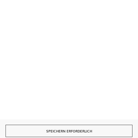
Kontakt
Sichere Zahlungen
Schnelle Lieferung
SPEICHERN ERFORDERLICH