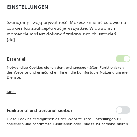
beim Versand von Bestellungen
kommen. Die
EINSTELLUNGEN
REGIONALE EINSTELLUNGEN
Bestellungen werden schrittweise in der Reihenfolge
ihres Eingangs bearbeitet. Wir entschuldigen uns für
Szanujemy Twoją prywatność. Możesz zmienić ustawienia
die Unannehmlichkeiten und danken Ihnen für Ihre
cookies lub zaakceptować je wszystkie. W dowolnym
Geduld.
Standort
0
momencie możesz dokonać zmiany swoich ustawień.
Polen
[de]
Sprache
Fine Dine
Produkte
Schüssel Olive 150 mm, 500 ml
Deutsch
Essentiell
Schüssel Olive 150 mm, 500 ml
Notwendige Cookies dienen dem ordnungsgemäßen Funktionieren
Währung
der Website und ermöglichen Ihnen die komfortable Nutzung unserer
Euro (EUR)
Dienste.
Mehr
Cookies reagieren auf Ihre Aktionen, wie z. B. das Anpassen Ihrer
SPEICHERN
Datenschutzeinstellungen, das Anmelden oder das Ausfüllen von
Formularen. Cookies stellen sicher, dass die von Ihnen genutzte
Website reibungslos funktioniert.
Funktional und personalisierbar
Diese Cookies ermöglichen es der Website, Ihre Einstellungen zu
speichern und bestimmte Funktionen oder Inhalte zu personalisieren.