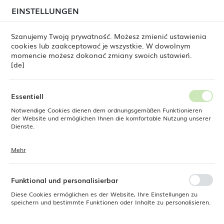
beim Versand von Bestellungen
kommen. Die
EINSTELLUNGEN
REGIONALE EINSTELLUNGEN
Bestellungen werden schrittweise in der Reihenfolge
ihres Eingangs bearbeitet. Wir entschuldigen uns für
Szanujemy Twoją prywatność. Możesz zmienić ustawienia
die Unannehmlichkeiten und danken Ihnen für Ihre
cookies lub zaakceptować je wszystkie. W dowolnym
Geduld.
Standort
0
momencie możesz dokonać zmiany swoich ustawień.
Polen
[de]
Sprache
Fine Dine
Produkte
Selene-Schüssel, 230 mm
Deutsch
Essentiell
Selene-Schüssel, 230 mm
Notwendige Cookies dienen dem ordnungsgemäßen Funktionieren
Währung
der Website und ermöglichen Ihnen die komfortable Nutzung unserer
Euro (EUR)
Dienste.
Mehr
Cookies reagieren auf Ihre Aktionen, wie z. B. das Anpassen Ihrer
SPEICHERN
Datenschutzeinstellungen, das Anmelden oder das Ausfüllen von
Formularen. Cookies stellen sicher, dass die von Ihnen genutzte
Website reibungslos funktioniert.
Funktional und personalisierbar
Diese Cookies ermöglichen es der Website, Ihre Einstellungen zu
speichern und bestimmte Funktionen oder Inhalte zu personalisieren.