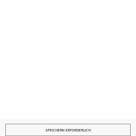
Kontakt
Sichere Zahlungen
Schnelle Lieferung
SPEICHERN ERFORDERLICH