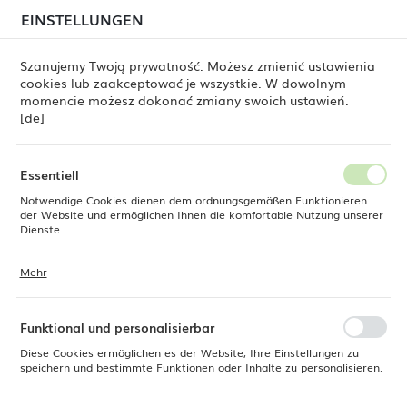
beim Versand von Bestellungen
kommen. Die
EINSTELLUNGEN
REGIONALE EINSTELLUNGEN
Bestellungen werden schrittweise in der Reihenfolge
ihres Eingangs bearbeitet. Wir entschuldigen uns für
Szanujemy Twoją prywatność. Możesz zmienić ustawienia
die Unannehmlichkeiten und danken Ihnen für Ihre
cookies lub zaakceptować je wszystkie. W dowolnym
Geduld.
Standort
0
momencie możesz dokonać zmiany swoich ustawień.
Polen
[de]
Sprache
Metro Schräge Melaminschale, Schwarz 233 x (H) 125 mm
Deutsch
Essentiell
Metro Schräge
Notwendige Cookies dienen dem ordnungsgemäßen Funktionieren
Währung
der Website und ermöglichen Ihnen die komfortable Nutzung unserer
Euro (EUR)
Dienste.
Melaminschale, Schwarz 233 x
(H) 125 mm
Mehr
Cookies reagieren auf Ihre Aktionen, wie z. B. das Anpassen Ihrer
SPEICHERN
Datenschutzeinstellungen, das Anmelden oder das Ausfüllen von
Formularen. Cookies stellen sicher, dass die von Ihnen genutzte
Website reibungslos funktioniert.
Funktional und personalisierbar
Diese Cookies ermöglichen es der Website, Ihre Einstellungen zu
speichern und bestimmte Funktionen oder Inhalte zu personalisieren.