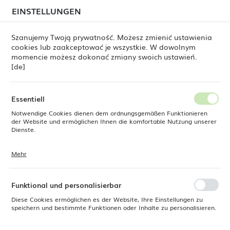
beim Versand von Bestellungen
kommen. Die
EINSTELLUNGEN
REGIONALE EINSTELLUNGEN
Bestellungen werden schrittweise in der Reihenfolge
ihres Eingangs bearbeitet. Wir entschuldigen uns für
Szanujemy Twoją prywatność. Możesz zmienić ustawienia
die Unannehmlichkeiten und danken Ihnen für Ihre
cookies lub zaakceptować je wszystkie. W dowolnym
Geduld.
Standort
0
momencie możesz dokonać zmiany swoich ustawień.
Polen
[de]
Sprache
Produkte
Konische Schale Crema 1000 ml, 190x75 mm
Deutsch
Essentiell
Konische Schale Crema 1000
Notwendige Cookies dienen dem ordnungsgemäßen Funktionieren
Währung
der Website und ermöglichen Ihnen die komfortable Nutzung unserer
Euro (EUR)
Dienste.
ml, 190x75 mm
Mehr
Cookies reagieren auf Ihre Aktionen, wie z. B. das Anpassen Ihrer
SPEICHERN
Datenschutzeinstellungen, das Anmelden oder das Ausfüllen von
Formularen. Cookies stellen sicher, dass die von Ihnen genutzte
Website reibungslos funktioniert.
Funktional und personalisierbar
Diese Cookies ermöglichen es der Website, Ihre Einstellungen zu
speichern und bestimmte Funktionen oder Inhalte zu personalisieren.