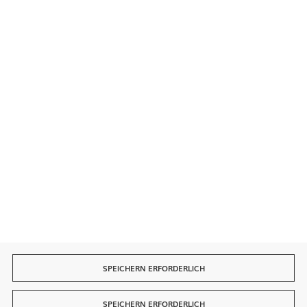
Kontakt
Sichere Zahlungen
Schnelle Lieferung
SPEICHERN ERFORDERLICH
SPEICHERN ERFORDERLICH