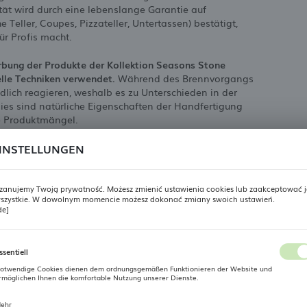
tät wird durch eine lebenslange Garantie auf
Teller, Coupes, Pizzateller, Untertassen) bestätigt,
ür Profis macht.
Färbung der Produkte der Kollektion Seasons Stone
lle Techniken verwendet.
Während des Brennvorgangs
lich reagieren, weshalb es zu Unterschieden in der
es sind natürliche Eigenschaften der Handfertigung
e Produktmängel.
INSTELLUNGEN
Technische Daten
zanujemy Twoją prywatność. Możesz zmienić ustawienia cookies lub zaakceptować j
szystkie. W dowolnym momencie możesz dokonać zmiany swoich ustawień.
REGIONALE EINSTELLUNGEN
de]
Produzent
PORLAND
Standort
ssentiell
Kollektion
Porland Seasons Stone
Polen
otwendige Cookies dienen dem ordnungsgemäßen Funktionieren der Website und
rmöglichen Ihnen die komfortable Nutzung unserer Dienste.
Produktart
konische Schale
Sprache
ehr