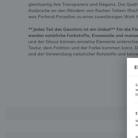
gleichzeitig ihre Transparenz und Eleganz. Die Quali
Ausbrüche an den Rändern von flachen Tellern (flache 
was Porland-Porzellan zu einer zuverlässigen Wahl f
**Jedes Teil des Geschirrs ist ein Unikat** Für die 
werden natürliche Farbstoffe, Eisenoxide und manue
und der Glasur können einzelne Elemente unterschied
Textur, dem Farbton und der Farbe kommen kann. Di
und der Verwendung natürlicher Rohstoffe und kein
E
S
w
[
E
N
e
M