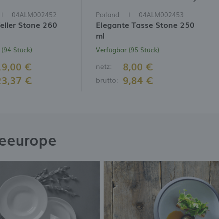
04ALM002452
Porland
04ALM002453
eller Stone 260
Elegante Tasse Stone 250
ml
 (94 Stück)
Verfügbar (95 Stück)
19,00 €
8,00 €
netz:
23,37 €
9,84 €
brutto:
neeurope