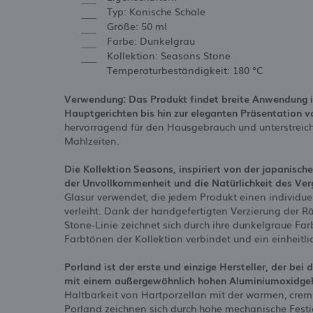
Typ: Konische Schale
Größe: 50 ml
Farbe: Dunkelgrau
Kollektion: Seasons Stone
Temperaturbeständigkeit: 180 °C
Verwendung: Das Produkt findet breite Anwendung i
Hauptgerichten bis hin zur eleganten Präsentation v
hervorragend für den Hausgebrauch und unterstreich
Mahlzeiten.
Die Kollektion Seasons, inspiriert von der japanisch
der Unvollkommenheit und die Natürlichkeit des Verg
Glasur verwendet, die jedem Produkt einen individuel
verleiht. Dank der handgefertigten Verzierung der Rä
Stone-Linie zeichnet sich durch ihre dunkelgraue Fa
Farbtönen der Kollektion verbindet und ein einheitl
Porland ist der erste und einzige Hersteller, der bei 
mit einem außergewöhnlich hohen Aluminiumoxidge
Haltbarkeit von Hartporzellan mit der warmen, cre
Porland zeichnen sich durch hohe mechanische Fest