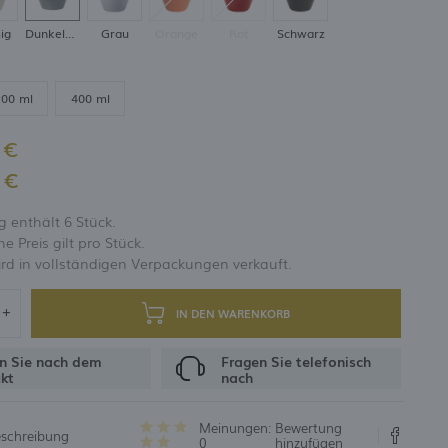
ig
Dunkelgrau
Grau
Orange
Rot
Schwarz
UNG
200 ml
400 ml
 €
 €
 enthält 6 Stück.
 Preis gilt pro Stück.
rd in vollständigen Verpackungen verkauft.
IN DEN WARENKORB
n Sie nach dem
Fragen Sie telefonisch
kt
nach
Meinungen:
Bewertung
eschreibung
0
hinzufügen