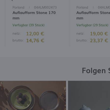
Porland
04ALM002473
Porland
04ALM
Auflaufform Stone 170
Auflaufform Ston
mm
mm
Verfügbar (39 Stück)
Verfügbar (29 Stück)
12,00 €
19,00 €
netz:
netz:
14,76 €
23,37 €
brutto:
brutto:
Folgen 