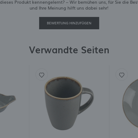
dieses Produkt kennengelernt? – Wir bemühen uns, für Sie die Best
nhalte in Form von Nachrichten, Angeboten und Social-Media-Nachrichten.
und Ihre Meinung hilft uns dabei sehr!
BEWERTUNG HINZUFÜGEN
Verwandte Seiten