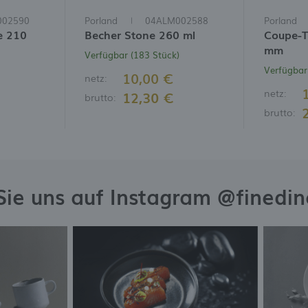
002590
Porland
04ALM002588
Porland
e 210
Becher Stone 260 ml
Coupe-T
mm
Verfügbar (183 Stück)
Verfügbar
10,00 €
netz:
netz:
12,30 €
brutto:
brutto:
Sie uns auf Instagram @finedi