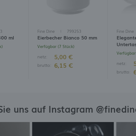
3
Fine Dine
799253
Fine Dine
300 ml
Eierbecher Bianco 50 mm
Elegant
Unterta
k)
Verfügbar (7 Stück)
Verfügbar
5,00 €
netz:
netz:
6,15 €
brutto:
brutto:
Sie uns auf Instagram @finedi