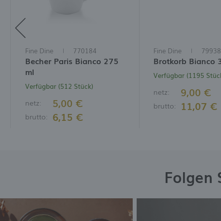
Fine Dine
770184
Fine Dine
79938
Becher Paris Bianco 275
Brotkorb Bianco 
ml
Verfügbar (1195 Stüc
Verfügbar (512 Stück)
9,00 €
netz:
5,00 €
netz:
11,07 €
brutto:
6,15 €
brutto:
Folgen 