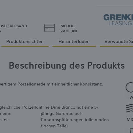
OSER VERSAND
SICHERE
N
ZAHLUNG
Produktansichten
Herunterladen
Verwandte S
Beschreibung des Produkts
rtigem Porzellanerde mit einheitlicher Konsistenz.
gleichliche
Porzellan
Fine Dine Bianco hat eine 5-
r eine
jährige Garantie auf
stet.
Randabsplitterungen (alle runden
flachen Teile).