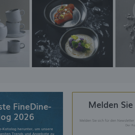
Melden Sie 
ste FineDine-
log 2026
Melden Sie sich für den Newsletter
Der Ra
e-Katalog herunter, um unsere
euesten Trends und Angebote zu