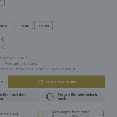
ß
UNG
90 ml
380 ml
660 ml
 €
 €
 enthält 6 Stück.
 Preis gilt pro Stück.
rd in vollständigen Verpackungen verkauft.
IN DEN WARENKORB
n Sie nach dem
Fragen Sie telefonisch
kt
nach
Meinungen:
Bewertung
eschreibung
0
hinzufügen