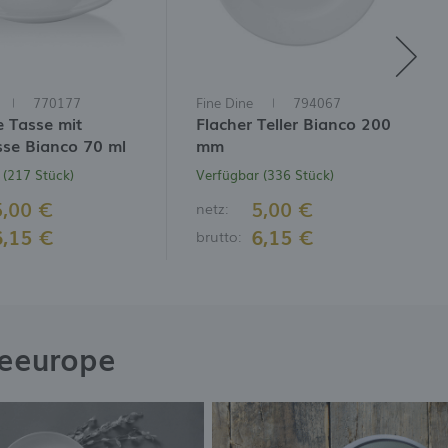
770177
Fine Dine
794067
e Tasse mit
Flacher Teller Bianco 200
sse Bianco 70 ml
mm
 (217 Stück)
Verfügbar (336 Stück)
5,00 €
5,00 €
netz:
6,15 €
6,15 €
brutto:
neeurope