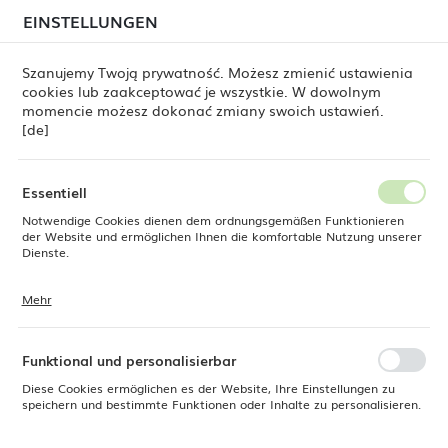
beim Versand von Bestellungen
kommen. Die
EINSTELLUNGEN
REGIONALE EINSTELLUNGEN
Bestellungen werden schrittweise in der Reihenfolge
ihres Eingangs bearbeitet. Wir entschuldigen uns für
Szanujemy Twoją prywatność. Możesz zmienić ustawienia
die Unannehmlichkeiten und danken Ihnen für Ihre
cookies lub zaakceptować je wszystkie. W dowolnym
Geduld.
Standort
0
momencie możesz dokonać zmiany swoich ustawień.
Polen
[de]
Sprache
Fine Dine
Produkte
Milchkännchen Bianco 180 ml
Deutsch
Essentiell
Milchkännchen Bianco 180 ml
Notwendige Cookies dienen dem ordnungsgemäßen Funktionieren
Währung
der Website und ermöglichen Ihnen die komfortable Nutzung unserer
Euro (EUR)
Dienste.
Mehr
Cookies reagieren auf Ihre Aktionen, wie z. B. das Anpassen Ihrer
SPEICHERN
Datenschutzeinstellungen, das Anmelden oder das Ausfüllen von
Formularen. Cookies stellen sicher, dass die von Ihnen genutzte
Website reibungslos funktioniert.
Funktional und personalisierbar
Diese Cookies ermöglichen es der Website, Ihre Einstellungen zu
speichern und bestimmte Funktionen oder Inhalte zu personalisieren.