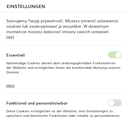
beim Versand von Bestellungen
kommen. Die
EINSTELLUNGEN
REGIONALE EINSTELLUNGEN
Bestellungen werden schrittweise in der Reihenfolge
ihres Eingangs bearbeitet. Wir entschuldigen uns für
Szanujemy Twoją prywatność. Możesz zmienić ustawienia
die Unannehmlichkeiten und danken Ihnen für Ihre
cookies lub zaakceptować je wszystkie. W dowolnym
Geduld.
Standort
0
momencie możesz dokonać zmiany swoich ustawień.
Polen
[de]
Sprache
Fine Dine
Produkte
Milchkännchen Dahlia, 85 ml
Deutsch
Essentiell
Milchkännchen Dahlia, 85 ml
Notwendige Cookies dienen dem ordnungsgemäßen Funktionieren
Währung
der Website und ermöglichen Ihnen die komfortable Nutzung unserer
Euro (EUR)
Dienste.
Mehr
Cookies reagieren auf Ihre Aktionen, wie z. B. das Anpassen Ihrer
SPEICHERN
Datenschutzeinstellungen, das Anmelden oder das Ausfüllen von
Formularen. Cookies stellen sicher, dass die von Ihnen genutzte
Website reibungslos funktioniert.
Funktional und personalisierbar
Diese Cookies ermöglichen es der Website, Ihre Einstellungen zu
speichern und bestimmte Funktionen oder Inhalte zu personalisieren.