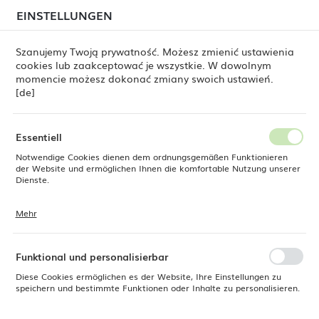
beim Versand von Bestellungen
kommen. Die
EINSTELLUNGEN
REGIONALE EINSTELLUNGEN
Bestellungen werden schrittweise in der Reihenfolge
ihres Eingangs bearbeitet. Wir entschuldigen uns für
Szanujemy Twoją prywatność. Możesz zmienić ustawienia
die Unannehmlichkeiten und danken Ihnen für Ihre
cookies lub zaakceptować je wszystkie. W dowolnym
Geduld.
Standort
0
momencie możesz dokonać zmiany swoich ustawień.
Polen
[de]
Sprache
e
Produkte
Salzmühle Sorrento Nussbaum, 190 mm
Deutsch
Essentiell
Salzmühle Sorrento
Notwendige Cookies dienen dem ordnungsgemäßen Funktionieren
Währung
der Website und ermöglichen Ihnen die komfortable Nutzung unserer
Euro (EUR)
Dienste.
Nussbaum, 190 mm
Mehr
Cookies reagieren auf Ihre Aktionen, wie z. B. das Anpassen Ihrer
SPEICHERN
Datenschutzeinstellungen, das Anmelden oder das Ausfüllen von
AUSLASS
Formularen. Cookies stellen sicher, dass die von Ihnen genutzte
Website reibungslos funktioniert.
Funktional und personalisierbar
Diese Cookies ermöglichen es der Website, Ihre Einstellungen zu
speichern und bestimmte Funktionen oder Inhalte zu personalisieren.