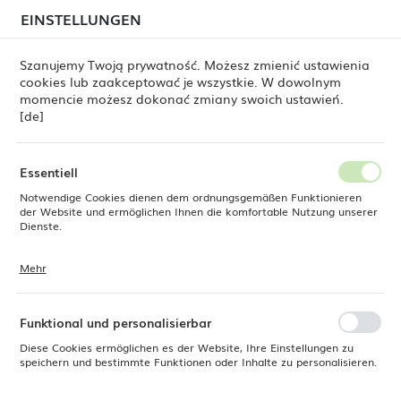
beim Versand von Bestellungen
kommen. Die
EINSTELLUNGEN
REGIONALE EINSTELLUNGEN
Bestellungen werden schrittweise in der Reihenfolge
ihres Eingangs bearbeitet. Wir entschuldigen uns für
Szanujemy Twoją prywatność. Możesz zmienić ustawienia
die Unannehmlichkeiten und danken Ihnen für Ihre
cookies lub zaakceptować je wszystkie. W dowolnym
Geduld.
Standort
0
momencie możesz dokonać zmiany swoich ustawień.
Polen
[de]
Sprache
Fine Dine
Produkte
Auflaufform Coal 210 mm
Deutsch
Essentiell
Auflaufform Coal 210 mm
Notwendige Cookies dienen dem ordnungsgemäßen Funktionieren
Währung
der Website und ermöglichen Ihnen die komfortable Nutzung unserer
Euro (EUR)
Dienste.
Mehr
Cookies reagieren auf Ihre Aktionen, wie z. B. das Anpassen Ihrer
SPEICHERN
Datenschutzeinstellungen, das Anmelden oder das Ausfüllen von
Formularen. Cookies stellen sicher, dass die von Ihnen genutzte
Website reibungslos funktioniert.
Funktional und personalisierbar
Diese Cookies ermöglichen es der Website, Ihre Einstellungen zu
speichern und bestimmte Funktionen oder Inhalte zu personalisieren.