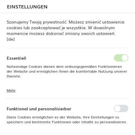
beim Versand von Bestellungen
kommen. Die
EINSTELLUNGEN
REGIONALE EINSTELLUNGEN
Bestellungen werden schrittweise in der Reihenfolge
ihres Eingangs bearbeitet. Wir entschuldigen uns für
Szanujemy Twoją prywatność. Możesz zmienić ustawienia
die Unannehmlichkeiten und danken Ihnen für Ihre
cookies lub zaakceptować je wszystkie. W dowolnym
Geduld.
Standort
0
momencie możesz dokonać zmiany swoich ustawień.
Polen
[de]
Sprache
b Typ 1 Amerbox – 36 Elemente, max. Glasdurchmesser: 72 mm
Deutsch
Essentiell
Aufsatz für Korb Typ 1
Notwendige Cookies dienen dem ordnungsgemäßen Funktionieren
Währung
der Website und ermöglichen Ihnen die komfortable Nutzung unserer
Euro (EUR)
Dienste.
Amerbox – 36 Elemente, max.
Glasdurchmesser: 72 mm
Mehr
Cookies reagieren auf Ihre Aktionen, wie z. B. das Anpassen Ihrer
SPEICHERN
Datenschutzeinstellungen, das Anmelden oder das Ausfüllen von
Formularen. Cookies stellen sicher, dass die von Ihnen genutzte
Website reibungslos funktioniert.
Funktional und personalisierbar
Diese Cookies ermöglichen es der Website, Ihre Einstellungen zu
speichern und bestimmte Funktionen oder Inhalte zu personalisieren.