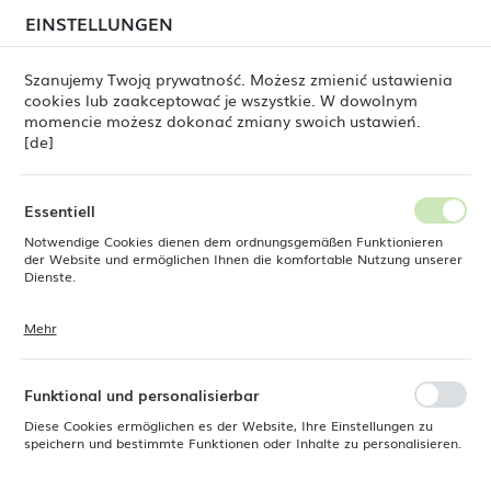
beim Versand von Bestellungen
kommen. Die
EINSTELLUNGEN
REGIONALE EINSTELLUNGEN
Bestellungen werden schrittweise in der Reihenfolge
ihres Eingangs bearbeitet. Wir entschuldigen uns für
Szanujemy Twoją prywatność. Możesz zmienić ustawienia
die Unannehmlichkeiten und danken Ihnen für Ihre
cookies lub zaakceptować je wszystkie. W dowolnym
Geduld.
Standort
0
momencie możesz dokonać zmiany swoich ustawień.
Polen
[de]
Sprache
Produkte
Ausgießer, BarUp, freier Durchfluss, 6 Stück
Deutsch
Essentiell
Ausgießer, BarUp, freier
Notwendige Cookies dienen dem ordnungsgemäßen Funktionieren
Währung
der Website und ermöglichen Ihnen die komfortable Nutzung unserer
Euro (EUR)
Dienste.
Durchfluss, 6 Stück
Mehr
Cookies reagieren auf Ihre Aktionen, wie z. B. das Anpassen Ihrer
SPEICHERN
Datenschutzeinstellungen, das Anmelden oder das Ausfüllen von
Formularen. Cookies stellen sicher, dass die von Ihnen genutzte
Website reibungslos funktioniert.
Funktional und personalisierbar
Diese Cookies ermöglichen es der Website, Ihre Einstellungen zu
speichern und bestimmte Funktionen oder Inhalte zu personalisieren.