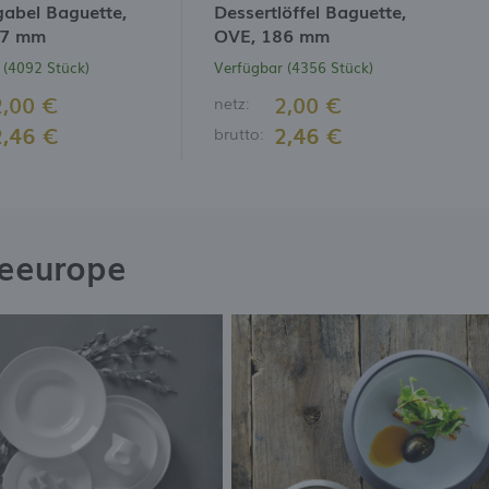
gabel Baguette,
Dessertlöffel Baguette,
87 mm
OVE, 186 mm
 (4092 Stück)
Verfügbar (4356 Stück)
2,00 €
2,00 €
netz:
2,46 €
2,46 €
brutto:
neeurope