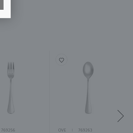
769256
OVE
769263