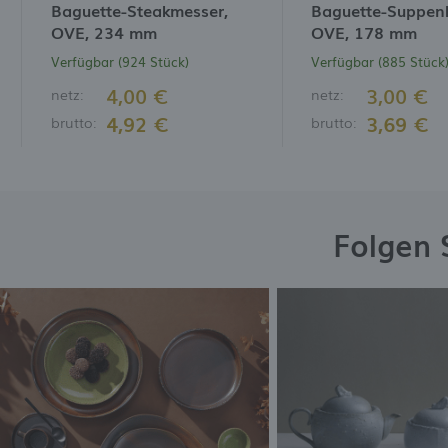
Baguette-Steakmesser,
Baguette-Suppenlö
OVE, 234 mm
OVE, 178 mm
Verfügbar (924 Stück)
Verfügbar (885 Stück
4,00 €
3,00 €
netz:
netz:
4,92 €
3,69 €
brutto:
brutto:
Folgen 