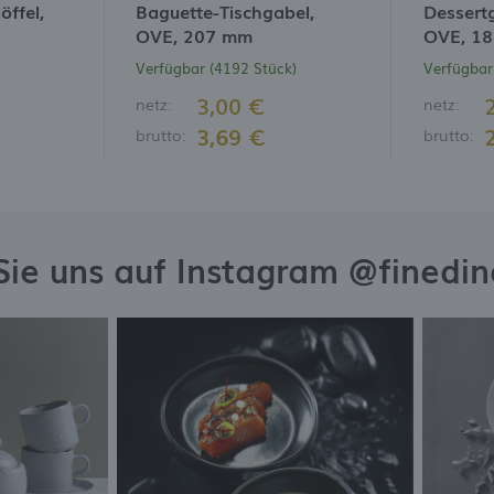
ffel,
Baguette-Tischgabel,
Dessert
OVE, 207 mm
OVE, 1
)
Verfügbar (4192 Stück)
Verfügbar
3,00 €
netz:
netz:
3,69 €
brutto:
brutto:
Sie uns auf Instagram @finedi