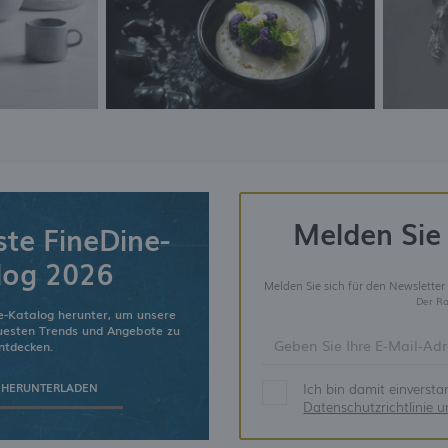
Melden Sie 
ste FineDine-
log 2026
Melden Sie sich für den Newsletter
Der Ra
e-Katalog herunter, um unsere
euesten Trends und Angebote zu
ntdecken.
Ich bin damit einverst
 HERUNTERLADEN
Datenschutzrichtlinie 