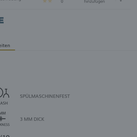
0
hinzufügen
eiten
SPÜLMASCHINENFEST
3 MM DICK