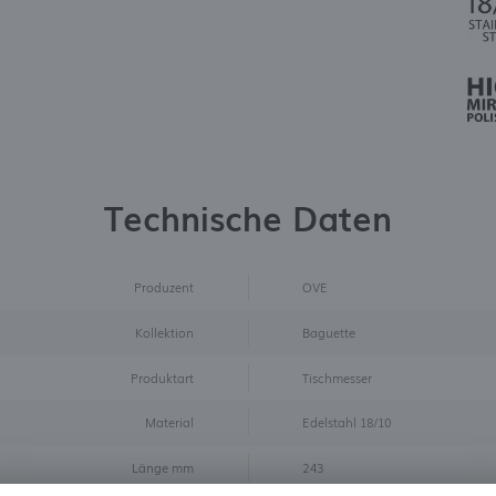
Technische Daten
Produzent
OVE
Kollektion
Baguette
Produktart
Tischmesser
Material
Edelstahl 18/10
Länge mm
243