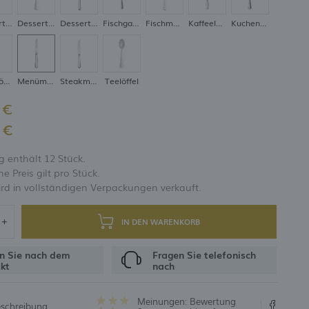
Dessertgabel
Dessertlöffel
Dessertmesser
Fischgabel
Fischmesser
Kaffeelöffel
Kuchengabel
UNG
Menülöffel
Menümesser
Steakmesser
Teelöffel
 €
 €
 enthält 12 Stück.
 Preis gilt pro Stück.
rd in vollständigen Verpackungen verkauft.
IN DEN WARENKORB
n Sie nach dem
Fragen Sie telefonisch
kt
nach
Meinungen:
Bewertung
eschreibung