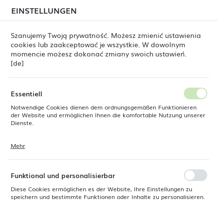
beim Versand von Bestellungen
kommen. Die
EINSTELLUNGEN
REGIONALE EINSTELLUNGEN
Bestellungen werden schrittweise in der Reihenfolge
ihres Eingangs bearbeitet. Wir entschuldigen uns für
Szanujemy Twoją prywatność. Możesz zmienić ustawienia
die Unannehmlichkeiten und danken Ihnen für Ihre
cookies lub zaakceptować je wszystkie. W dowolnym
Geduld.
Standort
0
momencie możesz dokonać zmiany swoich ustawień.
Polen
[de]
Sprache
ne Dine
Produkte
Tischmesser Torino, OVE, 237 mm
Deutsch
Essentiell
Tischmesser Torino, OVE, 237
Notwendige Cookies dienen dem ordnungsgemäßen Funktionieren
Währung
der Website und ermöglichen Ihnen die komfortable Nutzung unserer
Euro (EUR)
Dienste.
mm
Mehr
Cookies reagieren auf Ihre Aktionen, wie z. B. das Anpassen Ihrer
SPEICHERN
Datenschutzeinstellungen, das Anmelden oder das Ausfüllen von
Formularen. Cookies stellen sicher, dass die von Ihnen genutzte
Website reibungslos funktioniert.
Funktional und personalisierbar
Diese Cookies ermöglichen es der Website, Ihre Einstellungen zu
speichern und bestimmte Funktionen oder Inhalte zu personalisieren.