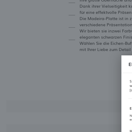
Dank ihrer Vielseitigkeit 
für eine effektvolle Präs
Die Madeira-Platte ist in
verschiedene Präsentatio
Wir bieten sie inzwei Far
eleganten schwarzen Finis
Wählen Sie die Eichen-Buf
mit Ihrer Liebe zum Detail
E
S
w
[
E
N
e
M