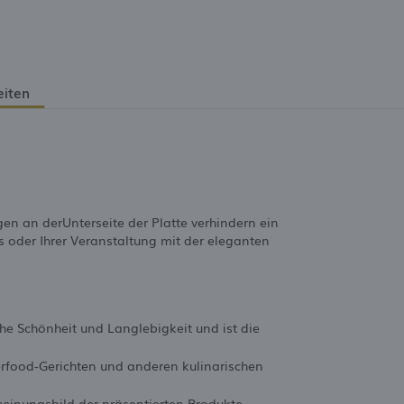
eiten
en an derUnterseite der Platte verhindern ein
s oder Ihrer Veranstaltung mit der eleganten
che Schönheit und Langlebigkeit und ist die
gerfood-Gerichten und anderen kulinarischen
cheinungsbild der präsentierten Produkte.