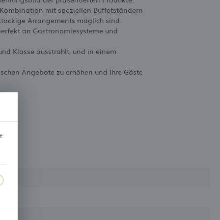
n Kombination mit speziellen Buffetständern
rstöckige Arrangements möglich sind.
h perfekt an Gastronomiesysteme und
und Klasse ausstrahlt, und in einem
rischen Angebote zu erhöhen und Ihre Gäste
e