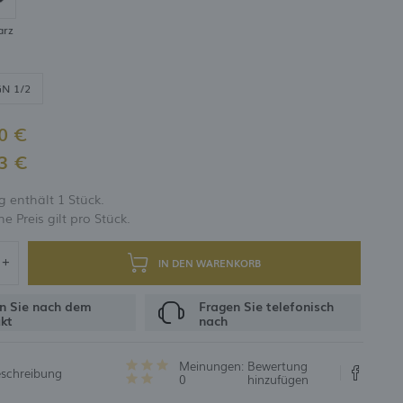
arz
UNG
N 1/2
0 €
3 €
 enthält 1 Stück.
 Preis gilt pro Stück.
IN DEN WARENKORB
n Sie nach dem
Fragen Sie telefonisch
kt
nach
Meinungen:
Bewertung
eschreibung
0
hinzufügen