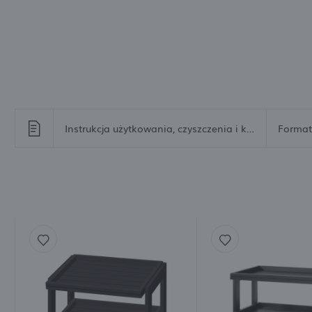
I
Instrukcja użytkowania, czyszczenia i konserwacji Produkty Fine Dine wykonane z drewna [de]
Format