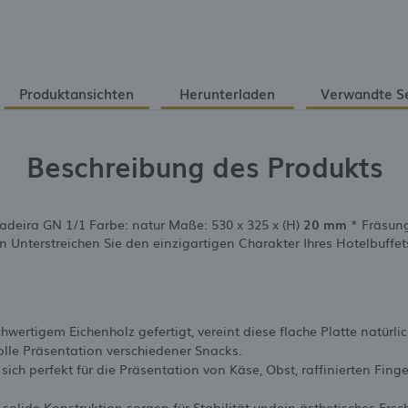
Produktansichten
Herunterladen
Verwandte S
Beschreibung des Produkts
adeira GN 1/1 Farbe: natur Maße: 530 x 325 x (H)
20 mm
* Fräsung
n Unterstreichen Sie den einzigartigen Charakter Ihres Hotelbuffet
hwertigem Eichenholz gefertigt, vereint diese flache Platte natürli
volle Präsentation verschiedener Snacks.
sich perfekt für die Präsentation von Käse, Obst, raffinierten Fin
 solide Konstruktion sorgen für Stabilität undein ästhetisches Ers