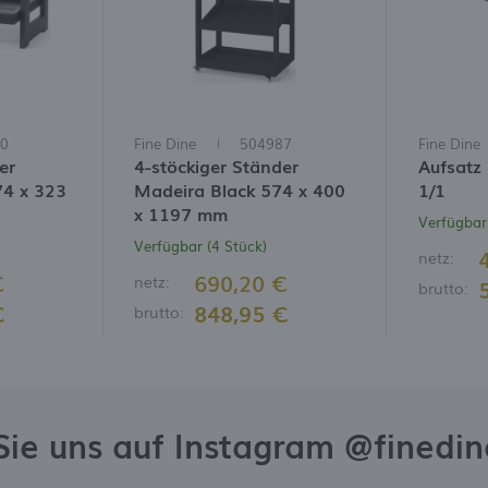
0
Fine Dine
504987
Fine Dine
er
4-stöckiger Ständer
Aufsatz
74 x 323
Madeira Black 574 x 400
1/1
x 1197 mm
Verfügbar 
Verfügbar (4 Stück)
netz:
€
690,20 €
netz:
brutto:
€
848,95 €
brutto:
Sie uns auf Instagram @finedi