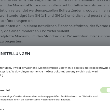
kann die Madeira-Platte sowohl allein auf Buffettischen als auch i
entation verwendet werdenspeziellen Buffetständern, wodurch meh
 zwei Standardgrößen GN 1/1 und GN 1/2 erhältlich und passt sic
nsanforderungen an.
bvarianten an: in einem natürlichen Eichenholzfarbton, der Wärme 
h, das einen modernen Charakter verleiht.
fetplatte Madeira, um den Standard der Präsentation Ihrer kulina
 zu begeistern.
INSTELLUNGEN
Technische Daten
zanujemy Twoją prywatność. Możesz zmienić ustawienia cookies lub zaakceptować j
szystkie. W dowolnym momencie możesz dokonać zmiany swoich ustawień.
REGIONALE EINSTELLUNGEN
de]
Produzent
Fine Dine
Standort
Kollektion
Madeira
ssentiell
Polen
otwendige Cookies dienen dem ordnungsgemäßen Funktionieren der Website und
Produktart
Eichenplatte
rmöglichen Ihnen die komfortable Nutzung unserer Dienste.
Sprache
Material
Holz
ehr