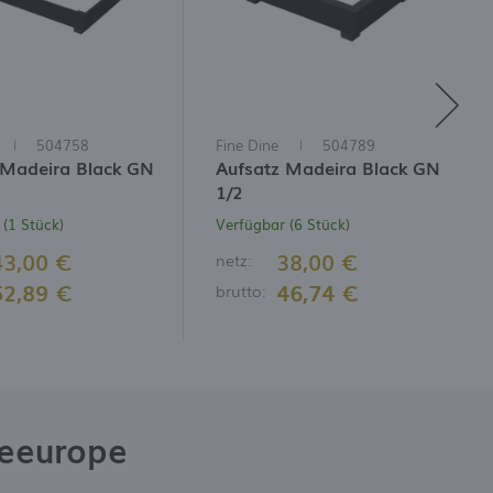
504758
Fine Dine
504789
 Madeira Black GN
Aufsatz Madeira Black GN
1/2
(1 Stück)
Verfügbar (6 Stück)
43,00 €
38,00 €
netz:
52,89 €
46,74 €
brutto:
neeurope