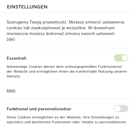
beim Versand von Bestellungen
kommen. Die
EINSTELLUNGEN
REGIONALE EINSTELLUNGEN
Bestellungen werden schrittweise in der Reihenfolge
ihres Eingangs bearbeitet. Wir entschuldigen uns für
Szanujemy Twoją prywatność. Możesz zmienić ustawienia
die Unannehmlichkeiten und danken Ihnen für Ihre
cookies lub zaakceptować je wszystkie. W dowolnym
Geduld.
Standort
0
momencie możesz dokonać zmiany swoich ustawień.
Polen
[de]
Sprache
te
Sockel für Metropolis-Etagere, grün, 110 x (H) 120 mm
Deutsch
Essentiell
Sockel für Metropolis-Etagere,
Notwendige Cookies dienen dem ordnungsgemäßen Funktionieren
Währung
der Website und ermöglichen Ihnen die komfortable Nutzung unserer
Euro (EUR)
Dienste.
grün, 110 x (H) 120 mm
Mehr
Cookies reagieren auf Ihre Aktionen, wie z. B. das Anpassen Ihrer
SPEICHERN
Datenschutzeinstellungen, das Anmelden oder das Ausfüllen von
Formularen. Cookies stellen sicher, dass die von Ihnen genutzte
Website reibungslos funktioniert.
Funktional und personalisierbar
Diese Cookies ermöglichen es der Website, Ihre Einstellungen zu
speichern und bestimmte Funktionen oder Inhalte zu personalisieren.