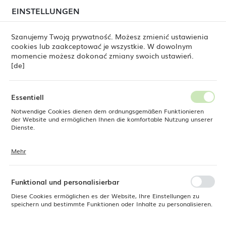
beim Versand von Bestellungen
kommen. Die
EINSTELLUNGEN
REGIONALE EINSTELLUNGEN
Bestellungen werden schrittweise in der Reihenfolge
ihres Eingangs bearbeitet. Wir entschuldigen uns für
Szanujemy Twoją prywatność. Możesz zmienić ustawienia
die Unannehmlichkeiten und danken Ihnen für Ihre
cookies lub zaakceptować je wszystkie. W dowolnym
Geduld.
Standort
0
momencie możesz dokonać zmiany swoich ustawień.
Polen
[de]
Sprache
ne Dine
Produkte
Sockel für Spender Madeira Black
Deutsch
Essentiell
Sockel für Spender Madeira
Notwendige Cookies dienen dem ordnungsgemäßen Funktionieren
Währung
der Website und ermöglichen Ihnen die komfortable Nutzung unserer
Euro (EUR)
Dienste.
Black
Mehr
Cookies reagieren auf Ihre Aktionen, wie z. B. das Anpassen Ihrer
SPEICHERN
Datenschutzeinstellungen, das Anmelden oder das Ausfüllen von
Formularen. Cookies stellen sicher, dass die von Ihnen genutzte
Website reibungslos funktioniert.
Funktional und personalisierbar
Diese Cookies ermöglichen es der Website, Ihre Einstellungen zu
speichern und bestimmte Funktionen oder Inhalte zu personalisieren.