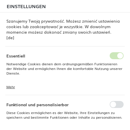
beim Versand von Bestellungen
kommen. Die
EINSTELLUNGEN
REGIONALE EINSTELLUNGEN
Bestellungen werden schrittweise in der Reihenfolge
ihres Eingangs bearbeitet. Wir entschuldigen uns für
Szanujemy Twoją prywatność. Możesz zmienić ustawienia
die Unannehmlichkeiten und danken Ihnen für Ihre
cookies lub zaakceptować je wszystkie. W dowolnym
Geduld.
Standort
0
momencie możesz dokonać zmiany swoich ustawień.
Polen
[de]
Sprache
 Dine
Produkte
Zahnstocherbehälter Bianco 40 mm
Deutsch
Essentiell
Zahnstocherbehälter Bianco
Notwendige Cookies dienen dem ordnungsgemäßen Funktionieren
Währung
der Website und ermöglichen Ihnen die komfortable Nutzung unserer
Euro (EUR)
Dienste.
40 mm
Mehr
Cookies reagieren auf Ihre Aktionen, wie z. B. das Anpassen Ihrer
SPEICHERN
Datenschutzeinstellungen, das Anmelden oder das Ausfüllen von
Formularen. Cookies stellen sicher, dass die von Ihnen genutzte
Website reibungslos funktioniert.
Funktional und personalisierbar
Diese Cookies ermöglichen es der Website, Ihre Einstellungen zu
speichern und bestimmte Funktionen oder Inhalte zu personalisieren.