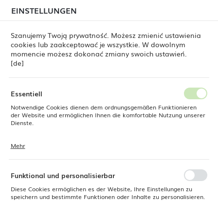
beim Versand von Bestellungen
kommen. Die
EINSTELLUNGEN
REGIONALE EINSTELLUNGEN
Bestellungen werden schrittweise in der Reihenfolge
ihres Eingangs bearbeitet. Wir entschuldigen uns für
Szanujemy Twoją prywatność. Możesz zmienić ustawienia
die Unannehmlichkeiten und danken Ihnen für Ihre
cookies lub zaakceptować je wszystkie. W dowolnym
Geduld.
Standort
0
momencie możesz dokonać zmiany swoich ustawień.
Polen
[de]
Sprache
Produkte
Rechteckige Platte Genesis, 282 x 151 mm
Deutsch
Essentiell
Rechteckige Platte Genesis,
Notwendige Cookies dienen dem ordnungsgemäßen Funktionieren
Währung
der Website und ermöglichen Ihnen die komfortable Nutzung unserer
Euro (EUR)
Dienste.
282 x 151 mm
Mehr
Cookies reagieren auf Ihre Aktionen, wie z. B. das Anpassen Ihrer
SPEICHERN
Datenschutzeinstellungen, das Anmelden oder das Ausfüllen von
Formularen. Cookies stellen sicher, dass die von Ihnen genutzte
Website reibungslos funktioniert.
Funktional und personalisierbar
Diese Cookies ermöglichen es der Website, Ihre Einstellungen zu
speichern und bestimmte Funktionen oder Inhalte zu personalisieren.