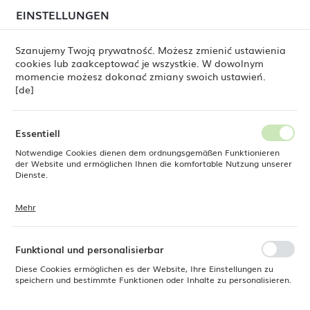
beim Versand von Bestellungen
kommen. Die
EINSTELLUNGEN
REGIONALE EINSTELLUNGEN
Bestellungen werden schrittweise in der Reihenfolge
ihres Eingangs bearbeitet. Wir entschuldigen uns für
Szanujemy Twoją prywatność. Możesz zmienić ustawienia
die Unannehmlichkeiten und danken Ihnen für Ihre
cookies lub zaakceptować je wszystkie. W dowolnym
Geduld.
Standort
0
momencie możesz dokonać zmiany swoich ustawień.
Polen
[de]
Sprache
Produkte
Rahmen für Induktionswärmer 473061, 473412
Deutsch
Essentiell
Rahmen für Induktionswärmer
Notwendige Cookies dienen dem ordnungsgemäßen Funktionieren
Währung
der Website und ermöglichen Ihnen die komfortable Nutzung unserer
Euro (EUR)
Dienste.
473061, 473412
Mehr
Cookies reagieren auf Ihre Aktionen, wie z. B. das Anpassen Ihrer
SPEICHERN
Datenschutzeinstellungen, das Anmelden oder das Ausfüllen von
AUSLASS
Formularen. Cookies stellen sicher, dass die von Ihnen genutzte
Website reibungslos funktioniert.
Funktional und personalisierbar
Diese Cookies ermöglichen es der Website, Ihre Einstellungen zu
speichern und bestimmte Funktionen oder Inhalte zu personalisieren.