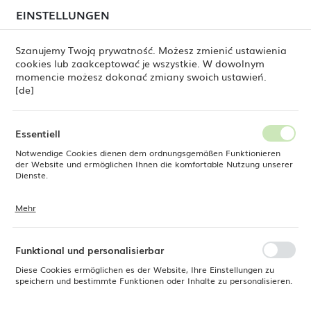
beim Versand von Bestellungen
kommen. Die
EINSTELLUNGEN
REGIONALE EINSTELLUNGEN
Bestellungen werden schrittweise in der Reihenfolge
ihres Eingangs bearbeitet. Wir entschuldigen uns für
Szanujemy Twoją prywatność. Możesz zmienić ustawienia
die Unannehmlichkeiten und danken Ihnen für Ihre
cookies lub zaakceptować je wszystkie. W dowolnym
Geduld.
Standort
0
momencie możesz dokonać zmiany swoich ustawień.
Polen
[de]
Sprache
Fine Dine
Produkte
Amber-Kasserolle 160 mm
Deutsch
Essentiell
Amber-Kasserolle 160 mm
Notwendige Cookies dienen dem ordnungsgemäßen Funktionieren
Währung
der Website und ermöglichen Ihnen die komfortable Nutzung unserer
Euro (EUR)
Dienste.
Mehr
Cookies reagieren auf Ihre Aktionen, wie z. B. das Anpassen Ihrer
SPEICHERN
Datenschutzeinstellungen, das Anmelden oder das Ausfüllen von
Formularen. Cookies stellen sicher, dass die von Ihnen genutzte
Website reibungslos funktioniert.
Funktional und personalisierbar
Diese Cookies ermöglichen es der Website, Ihre Einstellungen zu
speichern und bestimmte Funktionen oder Inhalte zu personalisieren.