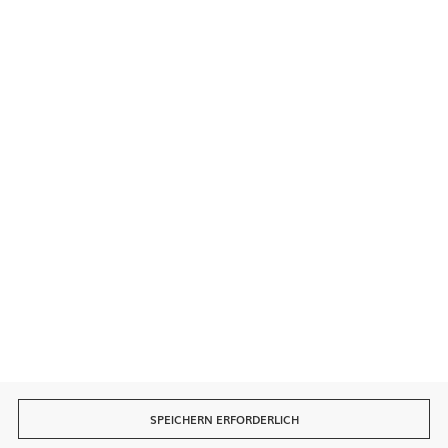
Kontakt
Sichere Zahlungen
Schnelle Lieferung
SPEICHERN ERFORDERLICH