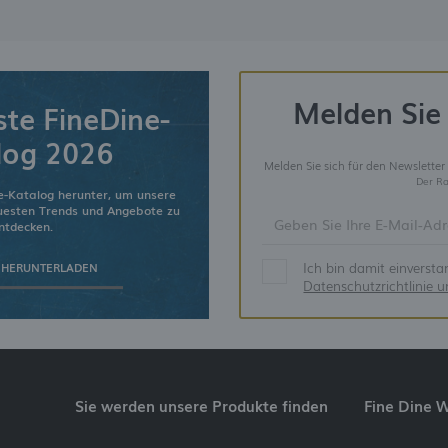
Melden Sie 
ste FineDine-
log 2026
Melden Sie sich für den Newsletter
Der Ra
e-Katalog herunter, um unsere
euesten Trends und Angebote zu
ntdecken.
Ich bin damit einverst
 HERUNTERLADEN
Datenschutzrichtlinie 
Sie werden unsere Produkte finden
Fine Dine 