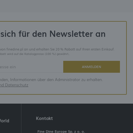
sich für den Newsletter an
 von finedine.pl an und erhalten Sie 20 % Rabatt auf Ihren ersten Einkauf.
batt wird auf die Katalogpreise (100 %) gewährt.
ANMELDEN
anden, Informationen über den Administrator zu erhalten.
und Datenschutz
Kontakt
World
Fine Dine Europe Sp. z o. o.