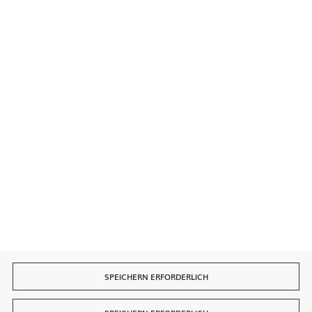
Kontakt
Sichere Zahlungen
Schnelle Lieferung
SPEICHERN ERFORDERLICH