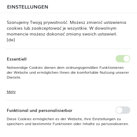
beim Versand von Bestellungen
kommen. Die
EINSTELLUNGEN
REGIONALE EINSTELLUNGEN
Bestellungen werden schrittweise in der Reihenfolge
ihres Eingangs bearbeitet. Wir entschuldigen uns für
Szanujemy Twoją prywatność. Możesz zmienić ustawienia
die Unannehmlichkeiten und danken Ihnen für Ihre
cookies lub zaakceptować je wszystkie. W dowolnym
Geduld.
Standort
0
momencie możesz dokonać zmiany swoich ustawień.
Polen
[de]
Sprache
wand Oxygen, Paneel 1000 x 200/600 x (H) 1100 mm, Barmatic
Deutsch
Essentiell
Barwand Oxygen, Paneel 1000
Notwendige Cookies dienen dem ordnungsgemäßen Funktionieren
Währung
der Website und ermöglichen Ihnen die komfortable Nutzung unserer
Euro (EUR)
Dienste.
x 200/600 x (H) 1100 mm,
Barmatic
Mehr
Cookies reagieren auf Ihre Aktionen, wie z. B. das Anpassen Ihrer
SPEICHERN
Datenschutzeinstellungen, das Anmelden oder das Ausfüllen von
Formularen. Cookies stellen sicher, dass die von Ihnen genutzte
Website reibungslos funktioniert.
Funktional und personalisierbar
Diese Cookies ermöglichen es der Website, Ihre Einstellungen zu
speichern und bestimmte Funktionen oder Inhalte zu personalisieren.