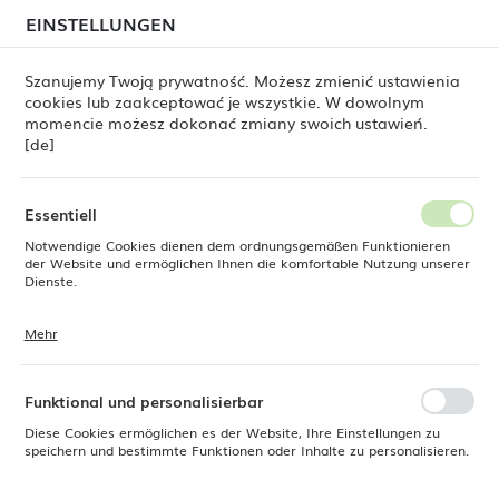
beim Versand von Bestellungen
kommen. Die
EINSTELLUNGEN
REGIONALE EINSTELLUNGEN
Bestellungen werden schrittweise in der Reihenfolge
ihres Eingangs bearbeitet. Wir entschuldigen uns für
Szanujemy Twoją prywatność. Możesz zmienić ustawienia
die Unannehmlichkeiten und danken Ihnen für Ihre
cookies lub zaakceptować je wszystkie. W dowolnym
Geduld.
Standort
0
momencie możesz dokonać zmiany swoich ustawień.
Polen
[de]
Sprache
Fine Dine
Produkte
Boston-Shaker ECO, Glas 450 ml
Deutsch
Essentiell
Boston-Shaker ECO, Glas 450
Notwendige Cookies dienen dem ordnungsgemäßen Funktionieren
Währung
der Website und ermöglichen Ihnen die komfortable Nutzung unserer
Euro (EUR)
Dienste.
ml
Mehr
Cookies reagieren auf Ihre Aktionen, wie z. B. das Anpassen Ihrer
SPEICHERN
Datenschutzeinstellungen, das Anmelden oder das Ausfüllen von
Formularen. Cookies stellen sicher, dass die von Ihnen genutzte
Website reibungslos funktioniert.
Funktional und personalisierbar
Diese Cookies ermöglichen es der Website, Ihre Einstellungen zu
speichern und bestimmte Funktionen oder Inhalte zu personalisieren.