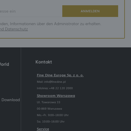
ANMELDEN
anden, Informationen über den Administrator zu erhalten.
und Datenschutz
Kontakt
World
Fine Dine Europe Sp. z o. o.
Mail:
info@finedine.pl
Infolinia: +48 22 120 2000
Showroom Warszawa
m Download
Ul. Towarowa 33
00-869 Warszawa
Mo.–Fr. 9:00–18:00 Uhr
Sa. 10:00–16:00 Uhr
Service