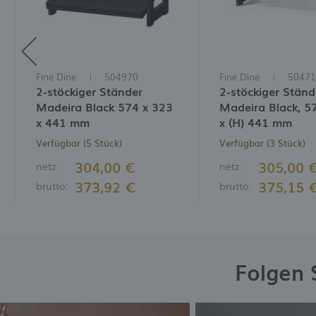
N
M
W
I
W
D
I
Fine Dine
504970
Fine Dine
50471
2-stöckiger Ständer
2-stöckiger Ständ
Madeira Black 574 x 323
Madeira Black, 5
x 441 mm
x (H) 441 mm
Verfügbar (5 Stück)
Verfügbar (3 Stück)
304,00 €
305,00 
netz:
netz:
373,92 €
375,15 
brutto:
brutto:
Folgen 