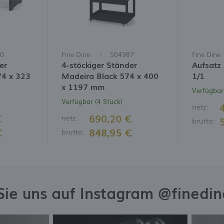
euigkeiten auf den Websites unserer Partner.
ehr
erbe-Cookies werden verwendet, um Ihnen unsere Nachrichten basierend auf einer Analyse
hrer Präferenzen und Surfgewohnheiten zu präsentieren. Werbeinhalte können auf den
ebsites von Drittanbietern oder Unternehmen erscheinen, die unsere Partner und andere
ienstleister sind. Diese Unternehmen fungieren als Vermittler und präsentieren unsere
nhalte in Form von Nachrichten, Angeboten und Social-Media-Nachrichten.
0
Fine Dine
504987
Fine Dine
er
4-stöckiger Ständer
Aufsatz
74 x 323
Madeira Black 574 x 400
1/1
x 1197 mm
Verfügbar 
Verfügbar (4 Stück)
netz:
€
690,20 €
netz:
brutto:
€
848,95 €
brutto:
Sie uns auf Instagram @finedi