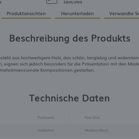
N
ZAHLUNG
Produktansichten
Herunterladen
Verwandte S
Beschreibung des Produkts
teht aus hochwertigem Holz, das schön, langlebig und widerstands
n, eignen sich jedoch besonders für die Präsentation mit den Mad
h mehrdimensionale Kompositionen gestalten.
Technische Daten
Produzent
Fine Dine
Kollektion
Madeira Black