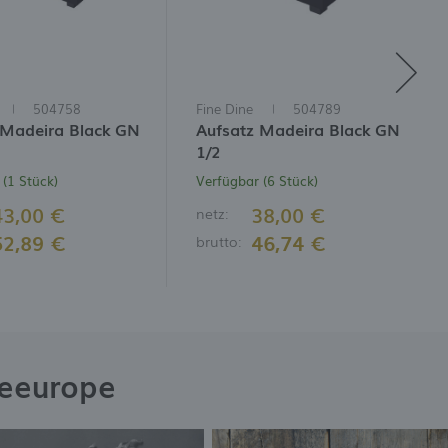
504758
Fine Dine
504789
 Madeira Black GN
Aufsatz Madeira Black GN
1/2
(1 Stück)
Verfügbar (6 Stück)
43,00 €
38,00 €
netz:
52,89 €
46,74 €
brutto:
neeurope