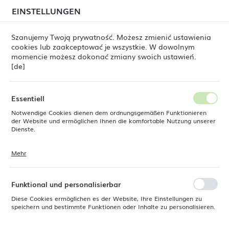
beim Versand von Bestellungen
kommen. Die
EINSTELLUNGEN
REGIONALE EINSTELLUNGEN
Bestellungen werden schrittweise in der Reihenfolge
ihres Eingangs bearbeitet. Wir entschuldigen uns für
Szanujemy Twoją prywatność. Możesz zmienić ustawienia
die Unannehmlichkeiten und danken Ihnen für Ihre
cookies lub zaakceptować je wszystkie. W dowolnym
Geduld.
Standort
0
momencie możesz dokonać zmiany swoich ustawień.
Polen
[de]
Sprache
Fine Dine
Produkte
Schräge Box Madeira GN 1/2
Deutsch
Essentiell
Schräge Box Madeira GN 1/2
Notwendige Cookies dienen dem ordnungsgemäßen Funktionieren
Währung
der Website und ermöglichen Ihnen die komfortable Nutzung unserer
Euro (EUR)
Dienste.
Mehr
Cookies reagieren auf Ihre Aktionen, wie z. B. das Anpassen Ihrer
SPEICHERN
Datenschutzeinstellungen, das Anmelden oder das Ausfüllen von
Formularen. Cookies stellen sicher, dass die von Ihnen genutzte
Website reibungslos funktioniert.
Funktional und personalisierbar
Diese Cookies ermöglichen es der Website, Ihre Einstellungen zu
speichern und bestimmte Funktionen oder Inhalte zu personalisieren.