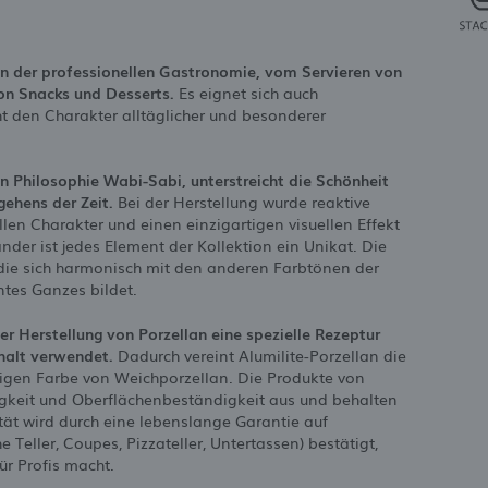
n der professionellen Gastronomie, vom Servieren von
on Snacks und Desserts.
Es eignet sich auch
t den Charakter alltäglicher und besonderer
en Philosophie Wabi-Sabi, unterstreicht die Schönheit
ehens der Zeit.
Bei der Herstellung wurde reaktive
len Charakter und einen einzigartigen visuellen Effekt
nder ist jedes Element der Kollektion ein Unikat. Die
, die sich harmonisch mit den anderen Farbtönen der
ntes Ganzes bildet.
der Herstellung von Porzellan eine spezielle Rezeptur
halt verwendet.
Dadurch vereint Alumilite-Porzellan die
migen Farbe von Weichporzellan. Die Produkte von
igkeit und Oberflächenbeständigkeit aus und behalten
tät wird durch eine lebenslange Garantie auf
Teller, Coupes, Pizzateller, Untertassen) bestätigt,
ür Profis macht.