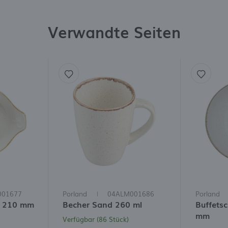
Verwandte Seiten
001677
Porland
04ALM001686
Porland
d 210 mm
Becher Sand 260 ml
Buffets
mm
Verfügbar (86 Stück)