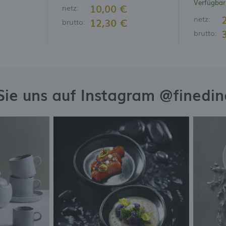
Verfügbar 
10,00 €
netz:
netz:
12,30 €
brutto:
brutto:
Sie uns auf Instagram @finedi