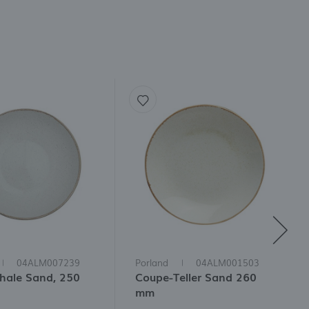
04ALM007239
Porland
04ALM001503
chale Sand, 250
Coupe-Teller Sand 260
mm