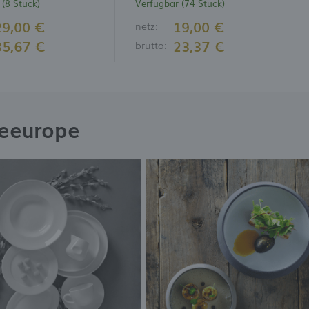
(8 Stück)
Verfügbar (74 Stück)
29,00 €
19,00 €
netz:
35,67 €
23,37 €
brutto:
neeurope