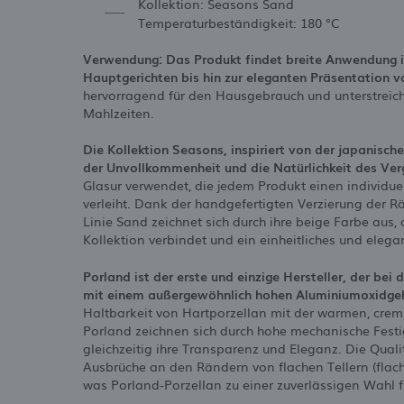
Kollektion: Seasons Sand
Temperaturbeständigkeit: 180 °C
Verwendung: Das Produkt findet breite Anwendung i
Hauptgerichten bis hin zur eleganten Präsentation v
hervorragend für den Hausgebrauch und unterstreich
Mahlzeiten.
Die Kollektion Seasons, inspiriert von der japanisch
der Unvollkommenheit und die Natürlichkeit des Verg
Glasur verwendet, die jedem Produkt einen individuel
verleiht. Dank der handgefertigten Verzierung der Rä
Linie Sand zeichnet sich durch ihre beige Farbe aus
Kollektion verbindet und ein einheitliches und elega
Porland ist der erste und einzige Hersteller, der bei 
mit einem außergewöhnlich hohen Aluminiumoxidge
Haltbarkeit von Hartporzellan mit der warmen, cre
Porland zeichnen sich durch hohe mechanische Fest
gleichzeitig ihre Transparenz und Eleganz. Die Quali
Ausbrüche an den Rändern von flachen Tellern (flache 
was Porland-Porzellan zu einer zuverlässigen Wahl f