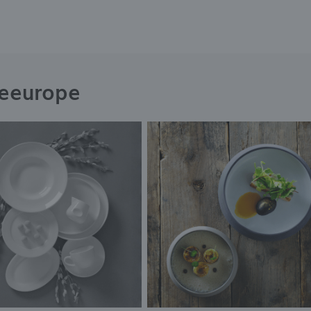
neeurope