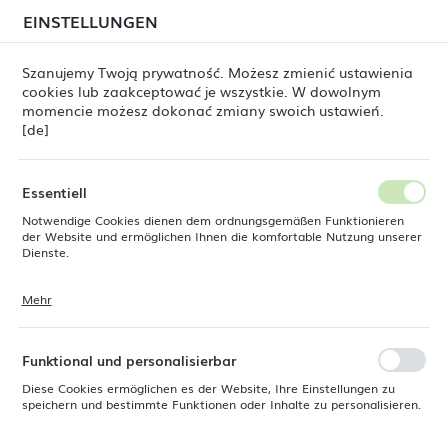
beim Versand von Bestellungen
kommen. Die
EINSTELLUNGEN
REGIONALE EINSTELLUNGEN
Bestellungen werden schrittweise in der Reihenfolge
ihres Eingangs bearbeitet. Wir entschuldigen uns für
Szanujemy Twoją prywatność. Możesz zmienić ustawienia
die Unannehmlichkeiten und danken Ihnen für Ihre
cookies lub zaakceptować je wszystkie. W dowolnym
Geduld.
Standort
0
momencie możesz dokonać zmiany swoich ustawień.
Polen
[de]
Sprache
odukte
Untertasse für stapelbare Tasse Vanilla, 120 mm
Deutsch
Essentiell
Untertasse für stapelbare
Notwendige Cookies dienen dem ordnungsgemäßen Funktionieren
Währung
der Website und ermöglichen Ihnen die komfortable Nutzung unserer
Euro (EUR)
Dienste.
Tasse Vanilla, 120 mm
Mehr
Cookies reagieren auf Ihre Aktionen, wie z. B. das Anpassen Ihrer
SPEICHERN
Datenschutzeinstellungen, das Anmelden oder das Ausfüllen von
Formularen. Cookies stellen sicher, dass die von Ihnen genutzte
Website reibungslos funktioniert.
Funktional und personalisierbar
Diese Cookies ermöglichen es der Website, Ihre Einstellungen zu
speichern und bestimmte Funktionen oder Inhalte zu personalisieren.