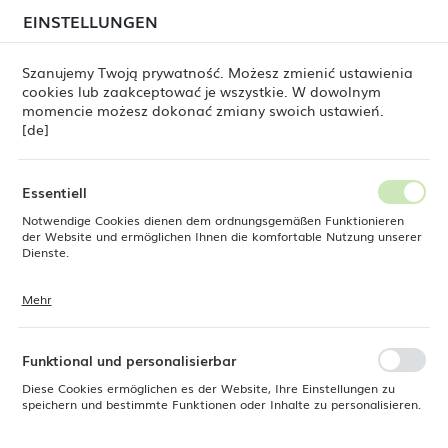
beim Versand von Bestellungen
kommen. Die
EINSTELLUNGEN
REGIONALE EINSTELLUNGEN
Bestellungen werden schrittweise in der Reihenfolge
ihres Eingangs bearbeitet. Wir entschuldigen uns für
Szanujemy Twoją prywatność. Możesz zmienić ustawienia
die Unannehmlichkeiten und danken Ihnen für Ihre
cookies lub zaakceptować je wszystkie. W dowolnym
Geduld.
Standort
0
momencie możesz dokonać zmiany swoich ustawień.
Polen
[de]
Sprache
Produkte
Ständer Madeira Black 220 x 220 x 220 mm
Deutsch
Essentiell
Ständer Madeira Black 220 x
Notwendige Cookies dienen dem ordnungsgemäßen Funktionieren
Währung
der Website und ermöglichen Ihnen die komfortable Nutzung unserer
Euro (EUR)
Dienste.
220 x 220 mm
Mehr
Cookies reagieren auf Ihre Aktionen, wie z. B. das Anpassen Ihrer
SPEICHERN
Datenschutzeinstellungen, das Anmelden oder das Ausfüllen von
Formularen. Cookies stellen sicher, dass die von Ihnen genutzte
Website reibungslos funktioniert.
Funktional und personalisierbar
Diese Cookies ermöglichen es der Website, Ihre Einstellungen zu
speichern und bestimmte Funktionen oder Inhalte zu personalisieren.