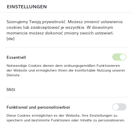
beim Versand von Bestellungen
kommen. Die
EINSTELLUNGEN
REGIONALE EINSTELLUNGEN
Bestellungen werden schrittweise in der Reihenfolge
ihres Eingangs bearbeitet. Wir entschuldigen uns für
Szanujemy Twoją prywatność. Możesz zmienić ustawienia
die Unannehmlichkeiten und danken Ihnen für Ihre
cookies lub zaakceptować je wszystkie. W dowolnym
Geduld.
Standort
0
momencie możesz dokonać zmiany swoich ustawień.
Polen
[de]
Sprache
teckiger Catering-Tisch, klappbar, Maße 1520 x 700 x 740 mm
Deutsch
Essentiell
Rechteckiger Catering-Tisch,
Notwendige Cookies dienen dem ordnungsgemäßen Funktionieren
Währung
der Website und ermöglichen Ihnen die komfortable Nutzung unserer
Euro (EUR)
Dienste.
klappbar, Maße 1520 x 700 x
740 mm
Mehr
Cookies reagieren auf Ihre Aktionen, wie z. B. das Anpassen Ihrer
SPEICHERN
Datenschutzeinstellungen, das Anmelden oder das Ausfüllen von
Formularen. Cookies stellen sicher, dass die von Ihnen genutzte
Website reibungslos funktioniert.
Funktional und personalisierbar
Diese Cookies ermöglichen es der Website, Ihre Einstellungen zu
speichern und bestimmte Funktionen oder Inhalte zu personalisieren.