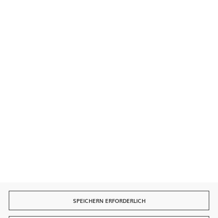
Kontakt
Sichere Zahlungen
Schnelle Lieferung
SPEICHERN ERFORDERLICH