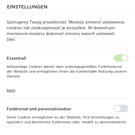
beim Versand von Bestellungen
kommen. Die
EINSTELLUNGEN
REGIONALE EINSTELLUNGEN
Bestellungen werden schrittweise in der Reihenfolge
ihres Eingangs bearbeitet. Wir entschuldigen uns für
Szanujemy Twoją prywatność. Możesz zmienić ustawienia
die Unannehmlichkeiten und danken Ihnen für Ihre
cookies lub zaakceptować je wszystkie. W dowolnym
Geduld.
Standort
0
momencie możesz dokonać zmiany swoich ustawień.
Polen
[de]
Sprache
 Dine
Produkte
Hohes Glas Amsterdam 365 ml, LAV
Deutsch
Essentiell
Hohes Glas Amsterdam 365
Notwendige Cookies dienen dem ordnungsgemäßen Funktionieren
Währung
der Website und ermöglichen Ihnen die komfortable Nutzung unserer
Euro (EUR)
Dienste.
ml, LAV
Mehr
Cookies reagieren auf Ihre Aktionen, wie z. B. das Anpassen Ihrer
SPEICHERN
Datenschutzeinstellungen, das Anmelden oder das Ausfüllen von
Formularen. Cookies stellen sicher, dass die von Ihnen genutzte
Website reibungslos funktioniert.
Funktional und personalisierbar
Diese Cookies ermöglichen es der Website, Ihre Einstellungen zu
speichern und bestimmte Funktionen oder Inhalte zu personalisieren.