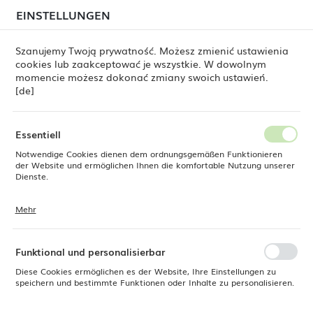
beim Versand von Bestellungen
kommen. Die
EINSTELLUNGEN
REGIONALE EINSTELLUNGEN
Bestellungen werden schrittweise in der Reihenfolge
ihres Eingangs bearbeitet. Wir entschuldigen uns für
Szanujemy Twoją prywatność. Możesz zmienić ustawienia
die Unannehmlichkeiten und danken Ihnen für Ihre
cookies lub zaakceptować je wszystkie. W dowolnym
Geduld.
Standort
0
momencie możesz dokonać zmiany swoich ustawień.
Polen
[de]
Sprache
ants, AmerBox, GN 1/1, granitfarben, 530 x 325 mm, rechteckig
Deutsch
Essentiell
Polyester-Tablett für
Notwendige Cookies dienen dem ordnungsgemäßen Funktionieren
Währung
der Website und ermöglichen Ihnen die komfortable Nutzung unserer
Euro (EUR)
Dienste.
Selbstbedienungsrestaurants,
AmerBox, GN 1/1,
Mehr
Cookies reagieren auf Ihre Aktionen, wie z. B. das Anpassen Ihrer
SPEICHERN
granitfarben, 530 x 325 mm,
Datenschutzeinstellungen, das Anmelden oder das Ausfüllen von
Formularen. Cookies stellen sicher, dass die von Ihnen genutzte
rechteckig
Website reibungslos funktioniert.
Funktional und personalisierbar
Diese Cookies ermöglichen es der Website, Ihre Einstellungen zu
speichern und bestimmte Funktionen oder Inhalte zu personalisieren.