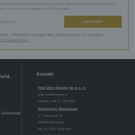
 von finedine.pl an und erhalten Sie 20 % Rabatt auf Ihren ersten Einkauf.
batt wird auf die Katalogpreise (100 %) gewährt.
ANMELDEN
anden, Informationen über den Administrator zu erhalten.
und Datenschutz
Kontakt
World
Fine Dine Europe Sp. z o. o.
Mail:
info@finedine.pl
Infolinia: +48 22 120 2000
Showroom Warszawa
m Download
Ul. Towarowa 33
00-869 Warszawa
Mo.–Fr. 9:00–18:00 Uhr