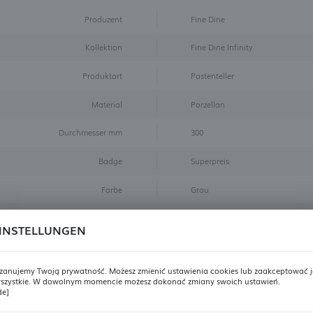
Produzent
Fine Dine
Kollektion
Fine Dine Infinity
Produktart
Pastenteller
Material
Porzellan
Durchmesser mm
300
Badge
Superpreis
Farbe
Grau
Größe
ø300 mm
INSTELLUNGEN
Produktansichten
zanujemy Twoją prywatność. Możesz zmienić ustawienia cookies lub zaakceptować j
szystkie. W dowolnym momencie możesz dokonać zmiany swoich ustawień.
REGIONALE EINSTELLUNGEN
de]
dieses Produkt kennengelernt? – Wir bemühen uns, für Sie die Best