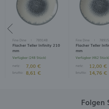
D
N
M
W
I
W
D
I
Fine Dine
789148
Fine Dine
78915
Flacher Teller Infinity 210
Flacher Teller Inf
mm
mm
Verfügbar (248 Stück)
Verfügbar (462 Stück
7,00 €
12,00 €
netz:
netz:
8,61 €
14,76 €
brutto:
brutto:
Folgen 