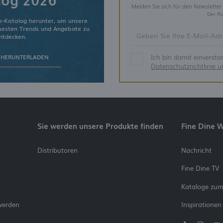
Melden Sie sich für den Newsletter
Der Ra
e-Katalog herunter, um unsere
euesten Trends und Angebote zu
ntdecken.
Ich bin damit einverst
 HERUNTERLADEN
Datenschutzrichtlinie 
Sie werden unsere Produkte finden
Fine Dine 
Distributoren
Nachricht
Fine Dine TV
Kataloge zu
werden
Inspirationen