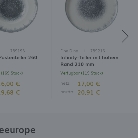
789193
Fine Dine
789216
 Pastenteller 260
Infinity-Teller mit hohem
Rand 210 mm
 (169 Stück)
Verfügbar (119 Stück)
16,00 €
17,00 €
netz:
19,68 €
20,91 €
brutto:
neeurope