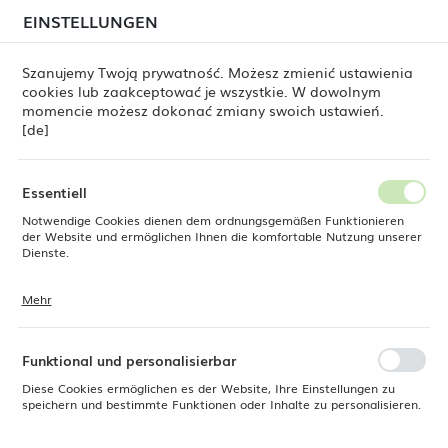
beim Versand von Bestellungen
kommen. Die
EINSTELLUNGEN
REGIONALE EINSTELLUNGEN
Bestellungen werden schrittweise in der Reihenfolge
ihres Eingangs bearbeitet. Wir entschuldigen uns für
Szanujemy Twoją prywatność. Możesz zmienić ustawienia
die Unannehmlichkeiten und danken Ihnen für Ihre
cookies lub zaakceptować je wszystkie. W dowolnym
Geduld.
Standort
0
momencie możesz dokonać zmiany swoich ustawień.
Polen
[de]
Sprache
Fine Dine
Produkte
Pizzateller Napoli 330 mm
Deutsch
Essentiell
Pizzateller Napoli 330 mm
Notwendige Cookies dienen dem ordnungsgemäßen Funktionieren
Währung
der Website und ermöglichen Ihnen die komfortable Nutzung unserer
Euro (EUR)
Dienste.
Mehr
Cookies reagieren auf Ihre Aktionen, wie z. B. das Anpassen Ihrer
SPEICHERN
Datenschutzeinstellungen, das Anmelden oder das Ausfüllen von
Formularen. Cookies stellen sicher, dass die von Ihnen genutzte
Website reibungslos funktioniert.
Funktional und personalisierbar
Diese Cookies ermöglichen es der Website, Ihre Einstellungen zu
speichern und bestimmte Funktionen oder Inhalte zu personalisieren.