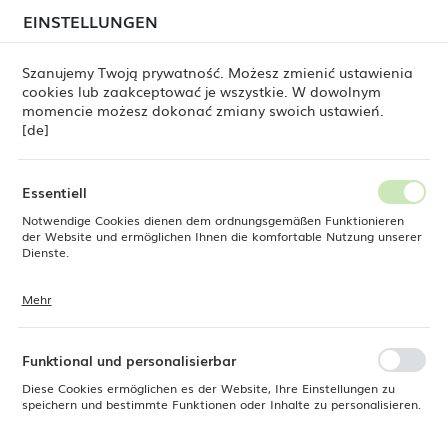
beim Versand von Bestellungen
kommen. Die
EINSTELLUNGEN
REGIONALE EINSTELLUNGEN
Bestellungen werden schrittweise in der Reihenfolge
ihres Eingangs bearbeitet. Wir entschuldigen uns für
Szanujemy Twoją prywatność. Możesz zmienić ustawienia
die Unannehmlichkeiten und danken Ihnen für Ihre
cookies lub zaakceptować je wszystkie. W dowolnym
Geduld.
Standort
0
momencie możesz dokonać zmiany swoich ustawień.
Polen
[de]
Sprache
Fine Dine
Produkte
Tiefer Teller Lazur 152 mm
Deutsch
Essentiell
Tiefer Teller Lazur 152 mm
Notwendige Cookies dienen dem ordnungsgemäßen Funktionieren
Währung
der Website und ermöglichen Ihnen die komfortable Nutzung unserer
Euro (EUR)
Dienste.
Mehr
Cookies reagieren auf Ihre Aktionen, wie z. B. das Anpassen Ihrer
SPEICHERN
Datenschutzeinstellungen, das Anmelden oder das Ausfüllen von
Formularen. Cookies stellen sicher, dass die von Ihnen genutzte
Website reibungslos funktioniert.
Funktional und personalisierbar
Diese Cookies ermöglichen es der Website, Ihre Einstellungen zu
speichern und bestimmte Funktionen oder Inhalte zu personalisieren.