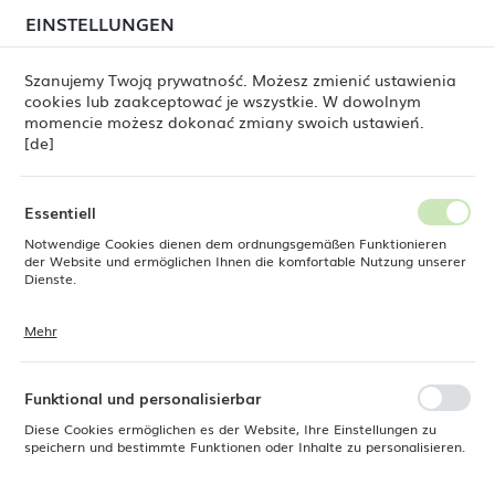
beim Versand von Bestellungen
kommen. Die
EINSTELLUNGEN
REGIONALE EINSTELLUNGEN
Bestellungen werden schrittweise in der Reihenfolge
ihres Eingangs bearbeitet. Wir entschuldigen uns für
Szanujemy Twoją prywatność. Możesz zmienić ustawienia
die Unannehmlichkeiten und danken Ihnen für Ihre
cookies lub zaakceptować je wszystkie. W dowolnym
Geduld.
Standort
0
momencie możesz dokonać zmiany swoich ustawień.
Polen
[de]
Sprache
Fine Dine
Produkte
Flacher Teller Crema 160 mm
Deutsch
Essentiell
Flacher Teller Crema 160 mm
Notwendige Cookies dienen dem ordnungsgemäßen Funktionieren
Währung
der Website und ermöglichen Ihnen die komfortable Nutzung unserer
Euro (EUR)
Dienste.
Mehr
Cookies reagieren auf Ihre Aktionen, wie z. B. das Anpassen Ihrer
SPEICHERN
Datenschutzeinstellungen, das Anmelden oder das Ausfüllen von
Formularen. Cookies stellen sicher, dass die von Ihnen genutzte
Website reibungslos funktioniert.
Funktional und personalisierbar
Diese Cookies ermöglichen es der Website, Ihre Einstellungen zu
speichern und bestimmte Funktionen oder Inhalte zu personalisieren.