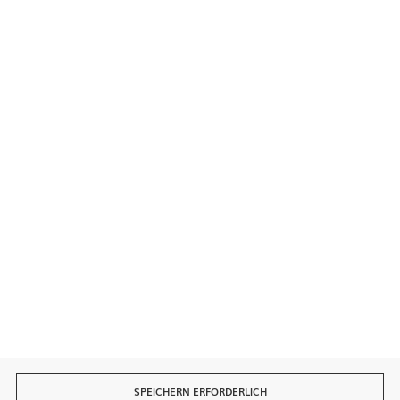
Kontakt
Sichere Zahlungen
Schnelle Lieferung
SPEICHERN ERFORDERLICH