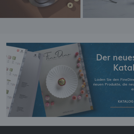
Der neue
Kata
Laden Sie den FineDin
neuen Produkte, die n
e
KATALOG