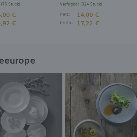
 (75 Stück)
Verfügbar (324 Stück)
4,00 €
14,00 €
netz:
4,92 €
17,22 €
brutto:
neeurope