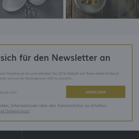
sich für den Newsletter an
 von finedine.pl an und erhalten Sie 20 % Rabatt auf Ihren ersten Einkauf.
batt wird auf die Katalogpreise (100 %) gewährt.
ANMELDEN
anden, Informationen über den Administrator zu erhalten.
und Datenschutz