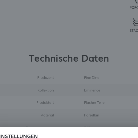
Technische Daten
Produzent
Fine Dine
Kollektion
Eminence
Produktart
Flacher Teller
Material
Porzellan
Durchmesser mm
210
INSTELLUNGEN