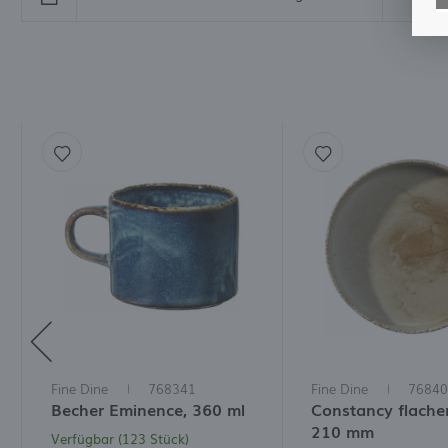
M
A
d
B
w
V
W
D
N
M
W
I
W
D
I
Fine Dine
768341
Fine Dine
76840
Becher Eminence, 360 ml
Constancy flacher
210 mm
Verfügbar (123 Stück)