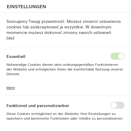
beim Versand von Bestellungen
kommen. Die
EINSTELLUNGEN
REGIONALE EINSTELLUNGEN
Bestellungen werden schrittweise in der Reihenfolge
ihres Eingangs bearbeitet. Wir entschuldigen uns für
Szanujemy Twoją prywatność. Możesz zmienić ustawienia
die Unannehmlichkeiten und danken Ihnen für Ihre
cookies lub zaakceptować je wszystkie. W dowolnym
Geduld.
Standort
0
momencie możesz dokonać zmiany swoich ustawień.
Polen
[de]
Sprache
Fine Dine
Produkte
Flacher Teller Lazur 254 mm
Deutsch
Essentiell
Flacher Teller Lazur 254 mm
Notwendige Cookies dienen dem ordnungsgemäßen Funktionieren
Währung
der Website und ermöglichen Ihnen die komfortable Nutzung unserer
Euro (EUR)
Dienste.
Mehr
Cookies reagieren auf Ihre Aktionen, wie z. B. das Anpassen Ihrer
SPEICHERN
Datenschutzeinstellungen, das Anmelden oder das Ausfüllen von
Formularen. Cookies stellen sicher, dass die von Ihnen genutzte
Website reibungslos funktioniert.
Funktional und personalisierbar
Diese Cookies ermöglichen es der Website, Ihre Einstellungen zu
speichern und bestimmte Funktionen oder Inhalte zu personalisieren.