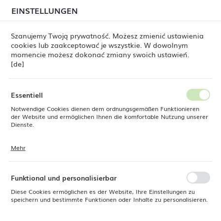
beim Versand von Bestellungen
kommen. Die
EINSTELLUNGEN
REGIONALE EINSTELLUNGEN
Bestellungen werden schrittweise in der Reihenfolge
ihres Eingangs bearbeitet. Wir entschuldigen uns für
Szanujemy Twoją prywatność. Możesz zmienić ustawienia
die Unannehmlichkeiten und danken Ihnen für Ihre
cookies lub zaakceptować je wszystkie. W dowolnym
Geduld.
Standort
0
momencie możesz dokonać zmiany swoich ustawień.
Polen
[de]
Sprache
Fine Dine
Produkte
Flacher Teller Magma 240 mm
Deutsch
Essentiell
Flacher Teller Magma 240 mm
Notwendige Cookies dienen dem ordnungsgemäßen Funktionieren
Währung
der Website und ermöglichen Ihnen die komfortable Nutzung unserer
Euro (EUR)
Dienste.
Mehr
Cookies reagieren auf Ihre Aktionen, wie z. B. das Anpassen Ihrer
SPEICHERN
Datenschutzeinstellungen, das Anmelden oder das Ausfüllen von
Formularen. Cookies stellen sicher, dass die von Ihnen genutzte
Website reibungslos funktioniert.
Funktional und personalisierbar
Diese Cookies ermöglichen es der Website, Ihre Einstellungen zu
speichern und bestimmte Funktionen oder Inhalte zu personalisieren.